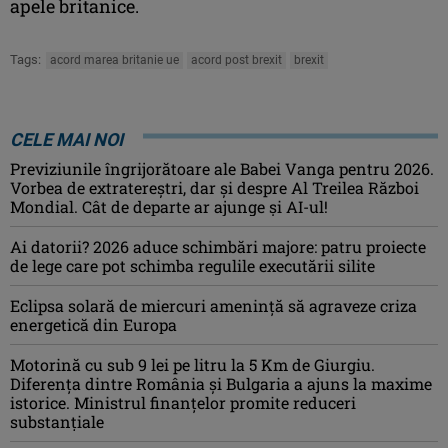
apele britanice.
Tags:
acord marea britanie ue
acord post brexit
brexit
CELE MAI NOI
Previziunile îngrijorătoare ale Babei Vanga pentru 2026.
Vorbea de extratereștri, dar și despre Al Treilea Război
Mondial. Cât de departe ar ajunge și AI-ul!
Ai datorii? 2026 aduce schimbări majore: patru proiecte
de lege care pot schimba regulile executării silite
Eclipsa solară de miercuri ameninţă să agraveze criza
energetică din Europa
Motorină cu sub 9 lei pe litru la 5 Km de Giurgiu.
Diferența dintre România și Bulgaria a ajuns la maxime
istorice. Ministrul finanțelor promite reduceri
substanțiale