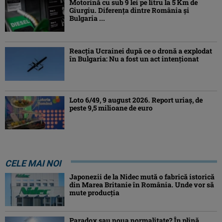
Motorină cu sub 9 lei pe litru la 5 Km de
Giurgiu. Diferența dintre România și
Bulgaria ...
Reacția Ucrainei după ce o dronă a explodat
în Bulgaria: Nu a fost un act intenționat
Loto 6/49, 9 august 2026. Report uriaș, de
peste 9,5 milioane de euro
CELE MAI NOI
Japonezii de la Nidec mută o fabrică istorică
din Marea Britanie în România. Unde vor să
mute producția
Paradox sau noua normalitate? În plină