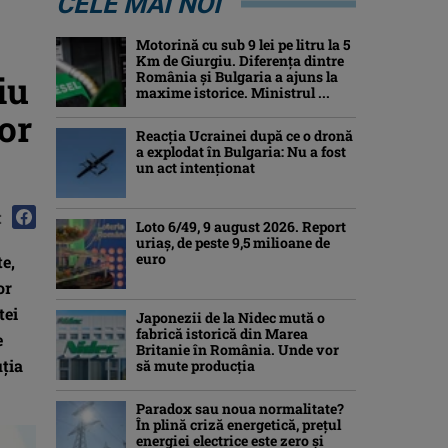
CELE MAI NOI
Motorină cu sub 9 lei pe litru la 5
Km de Giurgiu. Diferența dintre
iu
România și Bulgaria a ajuns la
maxime istorice. Ministrul ...
or
Reacția Ucrainei după ce o dronă
a explodat în Bulgaria: Nu a fost
un act intenționat
:
Loto 6/49, 9 august 2026. Report
uriaș, de peste 9,5 milioane de
euro
e,
or
tei
Japonezii de la Nidec mută o
fabrică istorică din Marea
e
Britanie în România. Unde vor
uţia
să mute producția
Paradox sau noua normalitate?
În plină criză energetică, prețul
energiei electrice este zero și