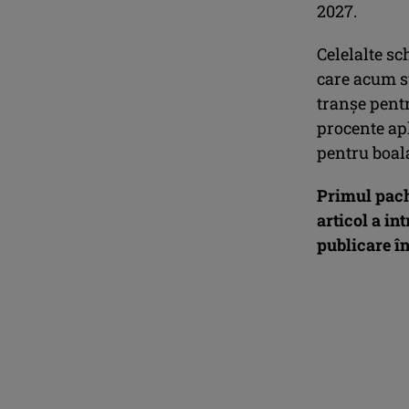
2027.
Celelalte s
care acum s
tranşe pentr
procente ap
pentru boal
Primul pache
articol a in
publicare în