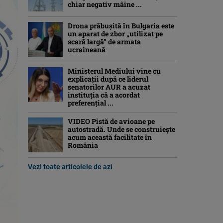
chiar negativ mâine ...
Drona prăbuşită în Bulgaria este
un aparat de zbor „utilizat pe
scară largă” de armata
ucraineană
Ministerul Mediului vine cu
explicații după ce liderul
senatorilor AUR a acuzat
instituția că a acordat
preferențial ...
VIDEO Pistă de avioane pe
autostradă. Unde se construiește
acum această facilitate în
România
Vezi toate articolele de azi