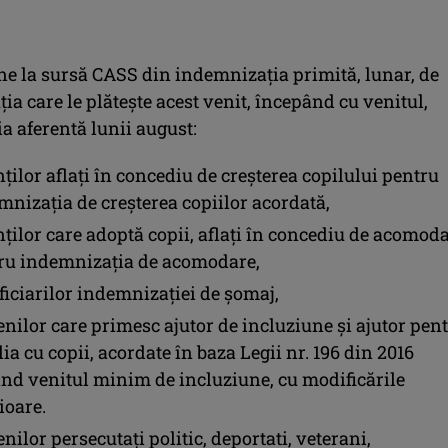
ine la sursă CASS din indemnizaţia primită, lunar, de
uţia care le plăteşte acest venit, începând cu venitul,
a aferentă lunii august:
ţilor aflaţi în concediu de creşterea copilului pentru
mnizaţia de creşterea copiilor acordată,
nţilor care adoptă copii, aflaţi în concediu de acomoda
ru indemnizaţia de acomodare,
ficiarilor indemnizaţiei de şomaj,
nilor care primesc ajutor de incluziune şi ajutor pen
ia cu copii, acordate în baza Legii nr. 196 din 2016
ind venitul minim de incluziune, cu modificările
ioare.
ilor persecutaţi politic, deportati, veterani,