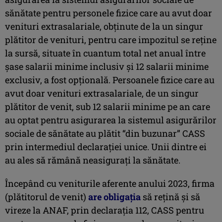
sănătate pentru personele fizice care au avut doar
venituri extrasalariale, obţinute de la un singur
plătitor de venituri, pentru care impozitul se reţine
la sursă, situate în cuantum total net anual între
şase salarii minime inclusiv şi 12 salarii minime
exclusiv, a fost opţională. Persoanele fizice care au
avut doar venituri extrasalariale, de un singur
plătitor de venit, sub 12 salarii minime pe an care
au optat pentru asigurarea la sistemul asigurărilor
sociale de sănătate au plătit “din buzunar” CASS
prin intermediul declaraţiei unice. Unii dintre ei
au ales să rămână neasiguraţi la sănătate.
Începând cu veniturile aferente anului 2023, firma
(plătitorul de venit)
are obligaţia
să reţină şi să
vireze la ANAF, prin declaraţia 112, CASS pentru