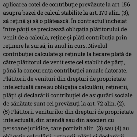
aplicarea cotei de contribuție prevăzute la art. 156
asupra bazei de calcul stabilite la art. 170 alin. (3),
să rețină și să o plătească. În contractul încheiat
între părți se precizează obligația plătitorului de
venit de a calcula, reține și plăti contribuția prin
reținere la sursă, în anul în curs. Nivelul
contribuției calculate și reținute la fiecare plată de
către plătitorul de venit este cel stabilit de părți,
până la concurența contribuției anuale datorate.
Plătitorii de venituri din drepturi de proprietate
intelectuală care au obligația calculării, reținerii,
plății și declarării contribuției de asigurări sociale
de sănătate sunt cei prevăzuți la art. 72 alin. (2).
(5) Plătitorii veniturilor din drepturi de proprietate
intelectuală, din arendă sau din asocieri cu
persoane juridice, care potrivit alin. (3) sau (4) au
obligația calculării, reținerii, plății și declarării