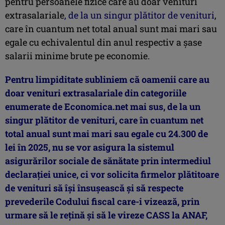
pentru persoanele fizice care au doar venituri
extrasalariale
, de la un singur plătitor de venituri
,
care în cuantum net total anual sunt mai mari sau
egale cu echivalentul din anul respectiv a şase
salarii minime brute pe economie.
Pentru limpiditate subliniem că oamenii care au
doar venituri extrasalariale din categoriile
enumerate de Economica.net mai sus, de la un
singur plătitor de venituri, care în cuantum net
total anual sunt mai mari sau egale cu 24.300 de
lei în 2025, nu se vor asigura la sistemul
asigurărilor sociale de sănătate prin intermediul
declaraţiei unice, ci vor solicita firmelor plătitoare
de venituri să îşi însuşească şi să respecte
prevederile Codului fiscal care-i vizează, prin
urmare să le reţină şi să le vireze CASS la ANAF,