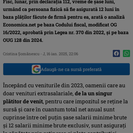
Fisc, lunar, prin declaraţia 112, vreme de şase luni,
urmând ca persoana fizică să fie asigurată 12 luni în
baza plăţilor făcute de firmă pentru ea, arată o analiză
Economica.net pe baza Codului fiscal, modificat OG
16/2022, aprobată prin Legea nr. 370 din 2022, şi pe baza
OUG 128 din 2024.
Cristina Şomănescu
-
J, 16 ian. 2025, 22:06
Adaugă-ne ca sursă preferată
Începând cu veniturile din 2023, oamenii care au
doar venituri extrasalariale,
de la un singur
plătitor de venit
, pentru care impozitul se reţine la
sursă şi care în cuantum total net anual sunt
cuprinse între cel puţin şase salarii minime brute
şi 12 salarii minime brute exclusiv, sunt asiguraţi