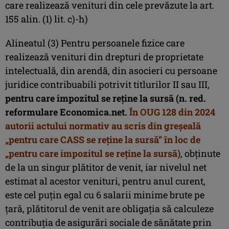
care realizează venituri din cele prevăzute la art.
155 alin. (1) lit. c)-h)
Alineatul (3) Pentru persoanele fizice care
realizează venituri din drepturi de proprietate
intelectuală, din arendă, din asocieri cu persoane
juridice contribuabili potrivit titlurilor II sau III,
pentru care impozitul se reține la sursă (n. red.
reformulare Economica.net.
În OUG 128 din 2024
autorii actului normativ au scris din greşeală
„pentru care CASS se reţine la sursă” în loc de
„pentru care impozitul se reţine la sursă)
, obținute
de la un singur plătitor de venit, iar nivelul net
estimat al acestor venituri, pentru anul curent,
este cel puțin egal cu 6 salarii minime brute pe
țară, plătitorul de venit are obligația să calculeze
contribuția de asigurări sociale de sănătate prin