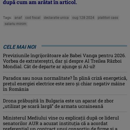
după cum am arătat în articol.
Tags:
anaf
cod fiscal
declaratie unica
oug 128 2024
platitori cass
salariu minim
CELE MAI NOI
Previziunile îngrijorătoare ale Babei Vanga pentru 2026.
Vorbea de extratereștri, dar și despre Al Treilea Război
Mondial. Cât de departe ar ajunge și AI-ul!
Paradox sau noua normalitate? În plină criză energetică,
prețul energiei electrice este zero și chiar negativ mâine
în România
Drona prăbuşită în Bulgaria este un aparat de zbor
„utilizat pe scară largă” de armata ucraineană
Ministerul Mediului vine cu explicații după ce liderul
senatorilor AUR a acuzat instituția că a acordat
preferențial un contract unui consorțiu de firme și a