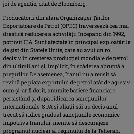
joi de agenţie, citat de Bloomberg.
Producătorii din afara Organizaţiei Ţărilor
Exportatoare de Petrol (OPEC) traversează cea mai
drastică reducere a activităţii începând din 1992,
potrivit IEA. Sunt afectate în principal exploatările
de şist din Statele Unite, care au avut un rol
decisiv în creşterea producţiei mondiale de petrol
din ultimii ani şi, implicit, în scăderea abruptă a
preţurilor. De asemenea, Iranul nu a reuşit să
revină pe piaţa exportului de petrol atât de agresiv
cum şi-ar fi dorit, anumite bariere financiare
persistând şi după ridicarea sancţiunilor
internaţionale. SUA şi aliaţii săi au decis anul
trecut să ridice gradual sancţiunile economice
împotriva Iranului, menite să descurajeze
programul nuclear al regimului de la Teheran.