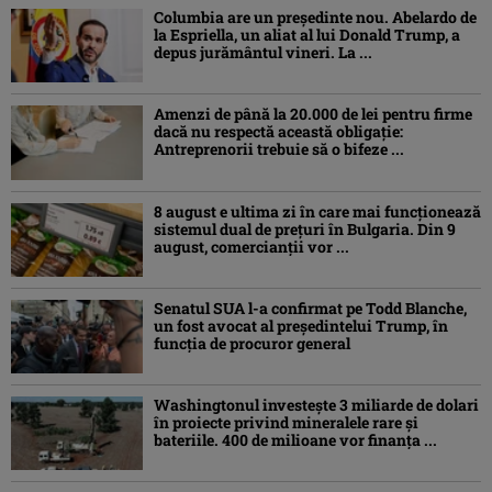
Columbia are un președinte nou. Abelardo de
la Espriella, un aliat al lui Donald Trump, a
depus jurământul vineri. La ...
Amenzi de până la 20.000 de lei pentru firme
dacă nu respectă această obligație:
Antreprenorii trebuie să o bifeze ...
8 august e ultima zi în care mai funcționează
sistemul dual de prețuri în Bulgaria. Din 9
august, comercianții vor ...
Senatul SUA l-a confirmat pe Todd Blanche,
un fost avocat al președintelui Trump, în
funcția de procuror general
Washingtonul investește 3 miliarde de dolari
în proiecte privind mineralele rare și
bateriile. 400 de milioane vor finanța ...