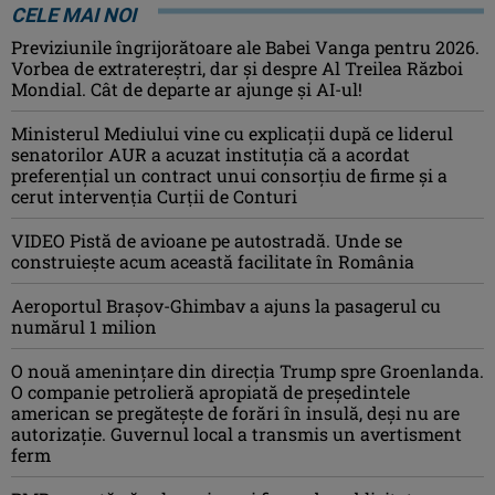
CELE MAI NOI
Previziunile îngrijorătoare ale Babei Vanga pentru 2026.
Vorbea de extratereștri, dar și despre Al Treilea Război
Mondial. Cât de departe ar ajunge și AI-ul!
Ministerul Mediului vine cu explicații după ce liderul
senatorilor AUR a acuzat instituția că a acordat
preferențial un contract unui consorțiu de firme și a
cerut intervenția Curții de Conturi
VIDEO Pistă de avioane pe autostradă. Unde se
construiește acum această facilitate în România
Aeroportul Brașov-Ghimbav a ajuns la pasagerul cu
numărul 1 milion
O nouă amenințare din direcția Trump spre Groenlanda.
O companie petrolieră apropiată de președintele
american se pregătește de forări în insulă, deși nu are
autorizație. Guvernul local a transmis un avertisment
ferm