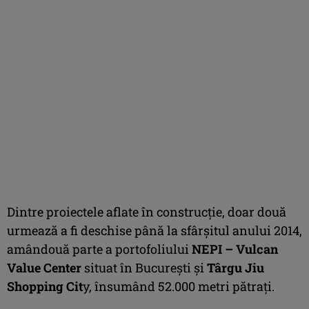
Dintre proiectele aflate în construcţie, doar două
urmează a fi deschise până la sfârşitul anului 2014,
amândouă parte a portofoliului
NEPI – Vulcan
Value Center
situat în Bucureşti şi
Târgu Jiu
Shopping Cit
y, însumând 52.000 metri pătraţi.