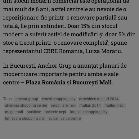
din stocul modern comercial este operaţional de
mai mult de 6 ani, astfel centrele au nevoie de o
repoziţionare, fie printr-o renovare parţială sau
totală, fie prin extinderi. Doar 15% din stocul
modern a suferit astfel de modificări şi doar 5% din
stoc a trecut printr-o renovare completă’, spune
reprezentantul CBRE România, Luiza Moraru.
În Bucureşti, Anchor Grup a anunţat planuri de
modernizare importante pentru ambele sale
centre –
Plaza România
şi
Bucureşti Mall
.
Tags:
anchor group
coresi shopping city
deschideri malluri 2014
ghencea shopping center
imobiliare nepi
malluri 2014
malluri nepi
mega mall
parklake
proiecte nepi
targu jiu shopping city
timisoara shopping city
vulcan value centre