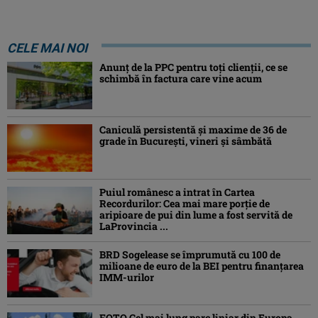
CELE MAI NOI
Anunț de la PPC pentru toți clienții, ce se
schimbă în factura care vine acum
Caniculă persistentă şi maxime de 36 de
grade în Bucureşti, vineri şi sâmbătă
Puiul românesc a intrat în Cartea
Recordurilor: Cea mai mare porție de
aripioare de pui din lume a fost servită de
LaProvincia ...
BRD Sogelease se împrumută cu 100 de
milioane de euro de la BEI pentru finanțarea
IMM-urilor
FOTO Cel mai lung parc liniar din Europa