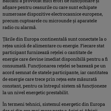
Balcani a provocat mici erori de funcţionare şi
afişare pentru ceasurile cu care sunt echipate
numeroase dispozitive electrocasnice europene,
precum cuptoarele cu microunde şi aparatele
radio cu alarmă.
Ţările din Europa continentală sunt conectate la o
reţea unică de alimentare cu energie. Fiecare stat
participant furnizează reţelei o cantitate de
energie care devine imediat disponibilă pentru a fi
consumată. Funcţionarea reţelei se bazează pe un
acord semnat de statele participante, iar cantitatea
de energie care trece prin reţea este măsurată
constant, pentru ca întregul sistem să funcţioneze
la un nivel energetic prestabilit.
În termeni tehnici, sistemul energetic din Europa
dar şi din cea mai mare parte a Asiei şi Africii