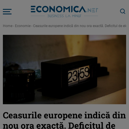
Home
-
Economie
-
Ceasurile europene indică din nou ora exactă. Deficitul de elec
Ceasurile europene indică din
nou ora exactă. Deficitul de