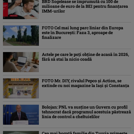
BRD Sogelease se împrumută cu 100 de
milioane de euro de la BEI pentru finanțarea
IMM-urilor
FOTO Cel mai lung parc liniar din Europa
este în București: Faza 3, aproape de
finalizare
Actele pe care le poți obține de acasă în 2026,
fără să stai la nicio coadă
FOTO Mr. DIY, rivalul Pepco și Action, se
extinde cu noi magazine la Iași și Constanța
Bolojan: PNL va susţine un Guvern cu profil
tehnocrat dacă programul acestuia păstrează
linia de control a cheltuielilor
Cea mai bogată familie din Turcia primește