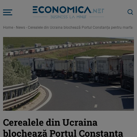
Home
-
News
-
Cerealele din Ucraina blochează Portul Constanța pentru marfa ro
Cerealele din Ucraina
blochează Portul Constanța