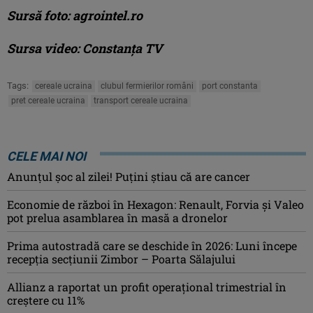
Sursă foto: agrointel.ro
Sursa video: Constanța TV
Tags:
cereale ucraina
clubul fermierilor români
port constanta
pret cereale ucraina
transport cereale ucraina
CELE MAI NOI
Anunţul şoc al zilei! Puţini ştiau că are cancer
Economie de război în Hexagon: Renault, Forvia și Valeo
pot prelua asamblarea în masă a dronelor
Prima autostradă care se deschide în 2026: Luni începe
recepția secțiunii Zimbor – Poarta Sălajului
Allianz a raportat un profit operaţional trimestrial în
creștere cu 11%