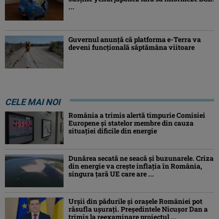
...
Guvernul anunță că platforma e-Terra va
deveni funcţională săptămâna viitoare
CELE MAI NOI
România a trimis alertă timpurie Comisiei
Europene și statelor membre din cauza
situației dificile din energie
Dunărea secată ne seacă și buzunarele. Criza
din energie va crește inflația în România,
singura țară UE care are ...
Urșii din pădurile și orașele României pot
răsufla ușurați. Președintele Nicușor Dan a
trimis la reexaminare proiectul ...