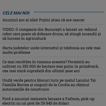
CELE MAI NOI
Anunţul şoc al zilei! Puţini ştiau că are cancer
VIDEO. O companie din București a lansat un vehicul
robot care poate să doboare drone, să stingă incendii și
să lucreze în agricultură
Harta județelor unde internetul și telefonia au cele mai
multe probleme
Ce mai recoltăm în toamna aceasta? Fermierii au
cultivat cu 353.000 de hectare mai puțin în primăvară,
cea mai mică suprafață din ultimii șase ani
Undă verde pentru blocuri turn pe malul Lacului Tei:
Familia Borcea și ungurii de la Cordia au obținut
autorizațiile de construire
Ford a anunțat iminenta lansare a Fathom, pick-up
electric cu un preț de 29.945 de dolari