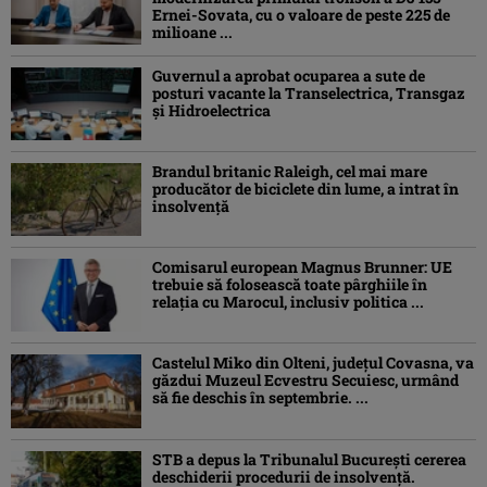
Ernei-Sovata, cu o valoare de peste 225 de
milioane ...
Guvernul a aprobat ocuparea a sute de
posturi vacante la Transelectrica, Transgaz
și Hidroelectrica
Brandul britanic Raleigh, cel mai mare
producător de biciclete din lume, a intrat în
insolvență
Comisarul european Magnus Brunner: UE
trebuie să folosească toate pârghiile în
relația cu Marocul, inclusiv politica ...
Castelul Miko din Olteni, județul Covasna, va
găzdui Muzeul Ecvestru Secuiesc, urmând
să fie deschis în septembrie. ...
STB a depus la Tribunalul București cererea
deschiderii procedurii de insolvență.