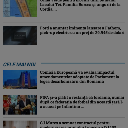
Lacului Tei: Familia Borcea și ungurii de la
Cordia ...
Ford a anunțat iminenta lansare a Fathom,
pick-up electric cu un preț de 29.945 de dolari
CELE MAI NOI
Comisia Europeană va evalua impactul
amendamentelor adoptate de Parlament la
legea decarbonizării din România
FIFA și-a plătit o restanță că Iordania, numai
după ce federația de fotbal din această țară l-
a acuzat pe Infantino ...
CJ Mureș a semnat contractul pentru
modernizarea primului tronson a DJ 153