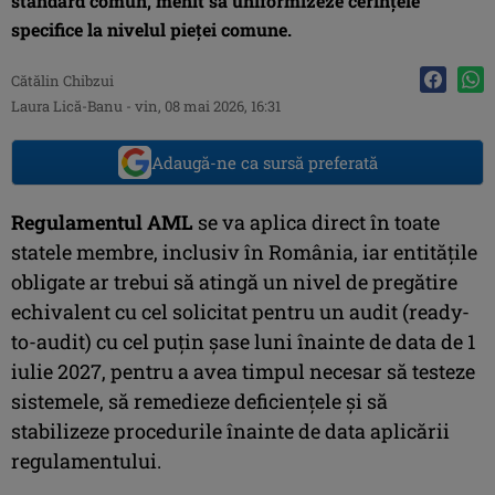
standard comun, menit să uniformizeze cerințele
specifice la nivelul pieței comune.
Cătălin Chibzui
Laura Lică-Banu
-
vin, 08 mai 2026, 16:31
Adaugă-ne ca sursă preferată
Regulamentul AML
se va aplica direct în toate
statele membre, inclusiv în România, iar entitățile
obligate ar trebui să atingă un nivel de pregătire
echivalent cu cel solicitat pentru un audit (ready-
to-audit) cu cel puțin șase luni înainte de data de 1
iulie 2027, pentru a avea timpul necesar să testeze
sistemele, să remedieze deficiențele și să
stabilizeze procedurile înainte de data aplicării
regulamentului.