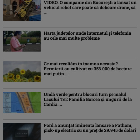
VIDEO. O companie din București a lansat un
vehicul robot care poate să doboare drone, să
...
Harta județelor unde internetul și telefonia
au cele mai multe probleme
Ce mai recoltăm în toamna aceasta?
Fermierii au cultivat cu 353.000 de hectare
mai puțin ...
Undă verde pentru blocuri turn pe malul
Lacului Tei: Familia Borcea și ungurii de la
Cordia ...
Ford a anunțat iminenta lansare a Fathom,
pick-up electric cu un preț de 29.945 de dolari