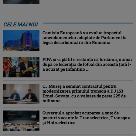
CELE MAI NOI
Comisia Europeană va evalua impactul
amendamentelor adoptate de Parlament la
legea decarbonizării din România
FIFA și-a plătit o restanță că Iordania, numai
după ce federația de fotbal din această țară l-
a acuzat pe Infantino ...
CJ Mureș a semnat contractul pentru
modernizarea primului tronson a DJ 153
Ernei-Sovata, cu o valoare de peste 225 de
milioane ...
Guvernul a aprobat ocuparea a sute de
posturi vacante la Transelectrica, Transgaz
și Hidroelectrica