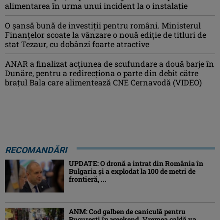
alimentarea în urma unui incident la o instalație
O șansă bună de investiții pentru români. Ministerul
Finanțelor scoate la vânzare o nouă ediție de titluri de
stat Tezaur, cu dobânzi foarte atractive
ANAR a finalizat acțiunea de scufundare a două barje în
Dunăre, pentru a redirecționa o parte din debit către
brațul Bala care alimentează CNE Cernavodă (VIDEO)
RECOMANDĂRI
UPDATE: O dronă a intrat din România în
Bulgaria şi a explodat la 100 de metri de
frontieră, ...
ANM: Cod galben de caniculă pentru
București în weekend. Vremea caldă va