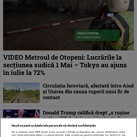
VIDEO Metroul de Otopeni: Lucrările la
secțiunea sudică 1 Mai – Tokyo au ajuns
în iulie la 72%
Circulația feroviară, afectată între Aiud
şi Unirea din cauza ruperii unui fir de
contact
Donald Trump califică drept „o ruşine
naţională” decizia unei instanțe de a
suspenda lucrările de construire ...
Nouă ne pasă ca datele tale personale să rămână confidențiale
Noi și partenerii noștri
1019
stocăm și/sau accesăm informații pe dispozitivul dvs., precum identificatorii cookie
unici pentru prelucrarea datelor cu caracter personal. Puteți accepta sau gestiona preferințele dvs. făcând clic mai