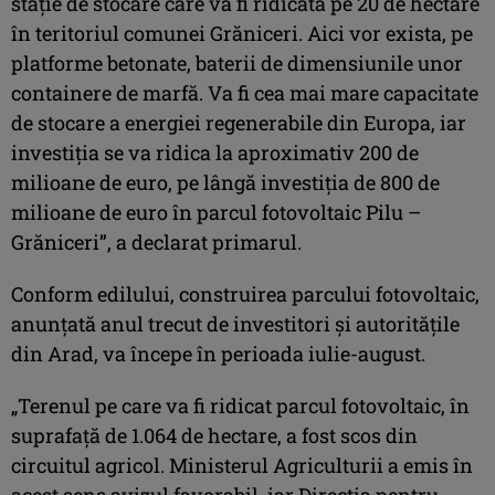
staţie de stocare care va fi ridicată pe 20 de hectare
în teritoriul comunei Grăniceri. Aici vor exista, pe
platforme betonate, baterii de dimensiunile unor
containere de marfă. Va fi cea mai mare capacitate
de stocare a energiei regenerabile din Europa, iar
investiţia se va ridica la aproximativ 200 de
milioane de euro, pe lângă investiţia de 800 de
milioane de euro în parcul fotovoltaic Pilu –
Grăniceri”, a declarat primarul.
Conform edilului, construirea parcului fotovoltaic,
anunţată anul trecut de investitori şi autorităţile
din Arad, va începe în perioada iulie-august.
„Terenul pe care va fi ridicat parcul fotovoltaic, în
suprafaţă de 1.064 de hectare, a fost scos din
circuitul agricol. Ministerul Agriculturii a emis în
acest sens avizul favorabil, iar Direcţia pentru