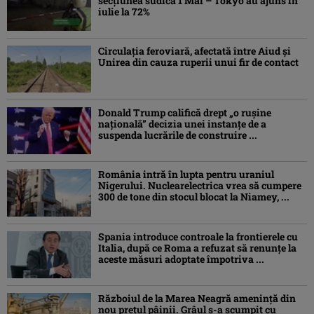
secțiunea sudică 1 Mai – Tokyo au ajuns în
iulie la 72%
Circulația feroviară, afectată între Aiud şi
Unirea din cauza ruperii unui fir de contact
Donald Trump califică drept „o ruşine
naţională” decizia unei instanțe de a
suspenda lucrările de construire ...
România intră în lupta pentru uraniul
Nigerului. Nuclearelectrica vrea să cumpere
300 de tone din stocul blocat la Niamey, ...
Spania introduce controale la frontierele cu
Italia, după ce Roma a refuzat să renunțe la
aceste măsuri adoptate împotriva ...
Războiul de la Marea Neagră amenință din
nou prețul pâinii. Grâul s-a scumpit cu