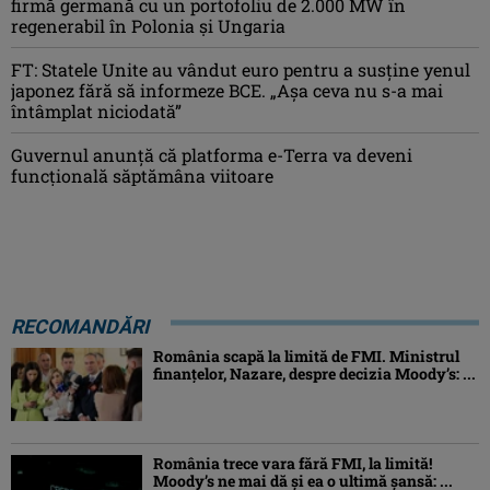
firmă germană cu un portofoliu de 2.000 MW în
regenerabil în Polonia și Ungaria
FT: Statele Unite au vândut euro pentru a susține yenul
japonez fără să informeze BCE. „Așa ceva nu s-a mai
întâmplat niciodată”
Guvernul anunță că platforma e-Terra va deveni
funcţională săptămâna viitoare
RECOMANDĂRI
România scapă la limită de FMI. Ministrul
finanțelor, Nazare, despre decizia Moody’s: ...
România trece vara fără FMI, la limită!
Moody’s ne mai dă și ea o ultimă șansă: ...