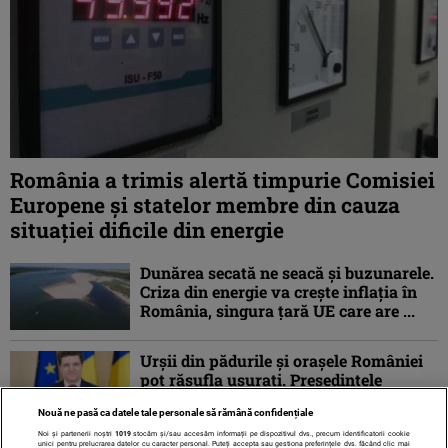
România a trimis alertă timpurie Comisiei
Europene și statelor membre din cauza
situației dificile din energie
Dunărea secată ne seacă și buzunarele.
Criza din energie va crește inflația în
România, singura țară UE care are ...
Urșii din pădurile și orașele României
pot răsufla ușurați. Președintele
Nicușor Dan a trimis la reexaminare
Nouă ne pasă ca datele tale personale să rămână confidențiale
proiectul ...
Noi și partenerii noștri
1019
stocăm și/sau accesăm informații pe dispozitivul dvs., precum identificatorii cookie
unici pentru prelucrarea datelor cu caracter personal. Puteți accepta sau gestiona preferințele dvs. făcând clic mai