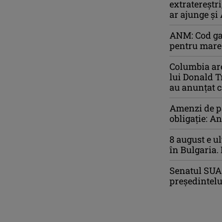
extratereștr
ar ajunge și 
ANM: Cod gal
pentru mare 
Columbia are
lui Donald T
au anunțat c
Amenzi de pâ
obligație: A
8 august e u
în Bulgaria. 
Senatul SUA 
președintelu