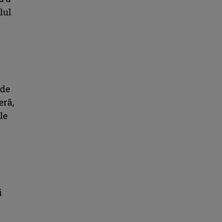
lul
 de
eră,
le
i