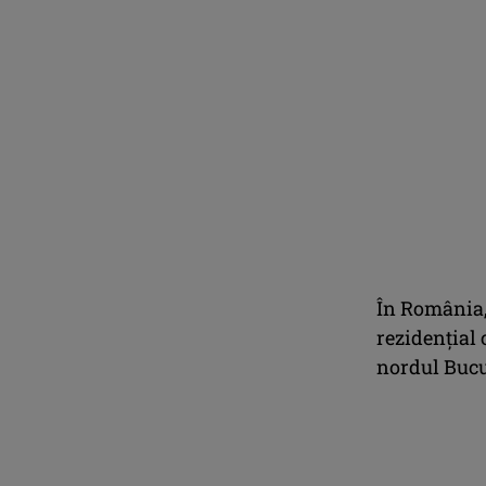
În România,
rezidențial 
nordul Bucu