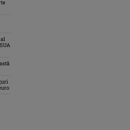
rte
 al
, SUA
astă
țuri
euro