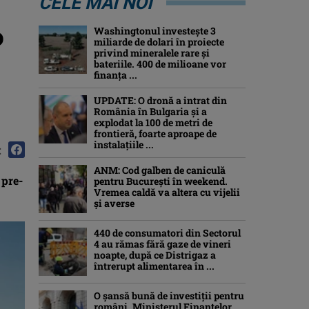
CELE MAI NOI
o
Washingtonul investește 3
miliarde de dolari în proiecte
privind mineralele rare și
bateriile. 400 de milioane vor
finanța ...
UPDATE: O dronă a intrat din
România în Bulgaria şi a
explodat la 100 de metri de
frontieră, foarte aproape de
instalațiile ...
:
ANM: Cod galben de caniculă
 pre-
pentru București în weekend.
Vremea caldă va altera cu vijelii
și averse
440 de consumatori din Sectorul
4 au rămas fără gaze de vineri
noapte, după ce Distrigaz a
întrerupt alimentarea în ...
O șansă bună de investiții pentru
români. Ministerul Finanțelor