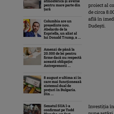
atmosferică și averse
proiect al c
pentru mare parte din
țară
de circa 8.0
află în imed
Columbia are un
președinte nou.
Dudești.
Abelardo de la
Espriella, un aliat al
lui Donald Trump, a ...
Amenzi de până la
20.000 de lei pentru
firme dacă nu respectă
această obligație:
Antreprenorii ...
8 august e ultima zi în
care mai funcționează
sistemul dual de
prețuri în Bulgaria.
Din ...
Senatul SUA l-a
Investiția î
confirmat pe Todd
pune astăzi,
Blanche, un fost