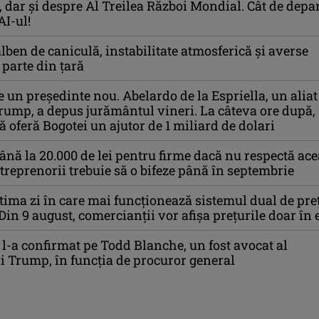
i, dar și despre Al Treilea Război Mondial. Cât de depa
AI-ul!
ben de caniculă, instabilitate atmosferică și averse
parte din țară
 un președinte nou. Abelardo de la Espriella, un aliat
rump, a depus jurământul vineri. La câteva ore după
ă oferă Bogotei un ajutor de 1 miliard de dolari
nă la 20.000 de lei pentru firme dacă nu respectă ace
ntreprenorii trebuie să o bifeze până în septembrie
ltima zi în care mai funcționează sistemul dual de pre
Din 9 august, comercianții vor afișa prețurile doar în 
l-a confirmat pe Todd Blanche, un fost avocat al
i Trump, în funcția de procuror general