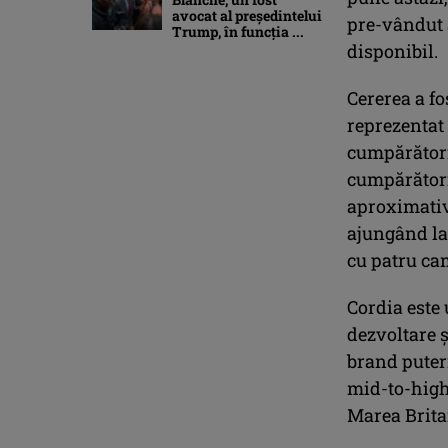
avocat al președintelui
pre-vândut 
Trump, în funcția ...
disponibil.
Cererea a fo
reprezentat 
cumpărători 
cumpărători
aproximati
ajungând la
cu patru ca
Cordia este
dezvoltare ș
brand puter
mid-to-high
Marea Brita