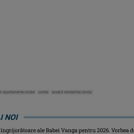
an apartamente cordia
cordia
proeict rezidential cordia
I NOI
 îngrijorătoare ale Babei Vanga pentru 2026. Vorbea d