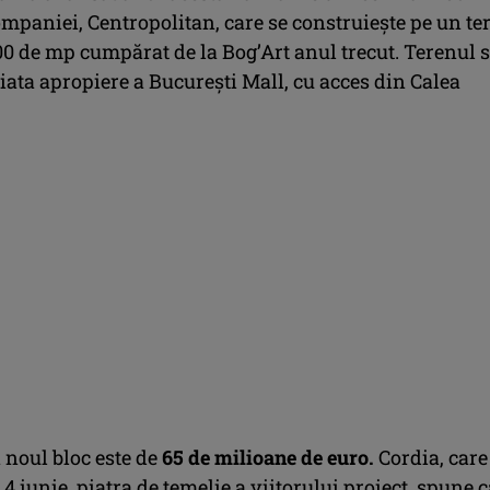
ompaniei, Centropolitan, care se construiește pe un te
00 de mp cumpărat de la Bog’Art anul trecut. Terenul 
iata apropiere a București Mall, cu acces din Calea
n noul bloc este de
65 de milioane de euro.
Cordia, care
 4 iunie, piatra de temelie a viitorului proiect, spune c