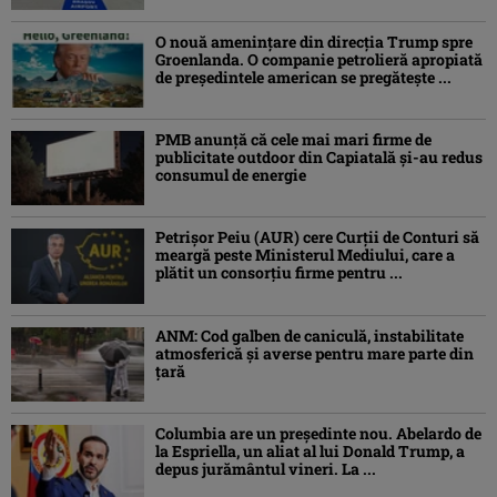
O nouă amenințare din direcția Trump spre
Groenlanda. O companie petrolieră apropiată
de președintele american se pregătește ...
PMB anunță că cele mai mari firme de
publicitate outdoor din Capiatală și-au redus
consumul de energie
Petrişor Peiu (AUR) cere Curții de Conturi să
meargă peste Ministerul Mediului, care a
plătit un consorţiu firme pentru ...
ANM: Cod galben de caniculă, instabilitate
atmosferică și averse pentru mare parte din
țară
Columbia are un președinte nou. Abelardo de
la Espriella, un aliat al lui Donald Trump, a
depus jurământul vineri. La ...