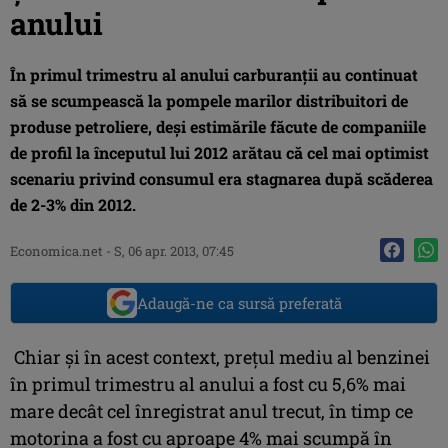
anului
În primul trimestru al anului car­bu­ranţii au continuat
să se scumpească la pompele marilor distribuitori de
pro­duse petroliere, deşi estimările făcute de companiile
de profil la începutul lui 2012 arătau că cel mai optimist
scenariu privind consumul era stagnarea după scăderea
de 2-3% din 2012.
Economica.net -
S, 06 apr. 2013, 07:45
Adaugă-ne ca sursă preferată
Chiar şi în acest context, preţul mediu al benzinei
în primul trimestru al anului a fost cu 5,6% mai
mare decât cel înre­gis­trat anul trecut, în timp ce
mo­torina a fost cu aproape 4% mai scumpă în