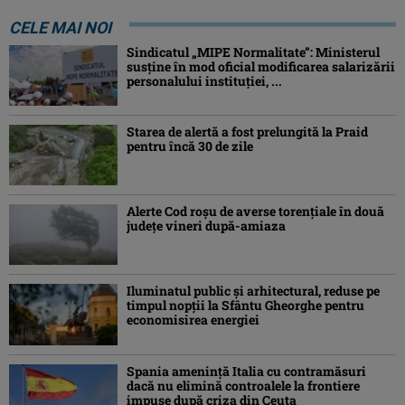
CELE MAI NOI
Sindicatul „MIPE Normalitate”: Ministerul
susține în mod oficial modificarea salarizării
personalului instituției, ...
Starea de alertă a fost prelungită la Praid
pentru încă 30 de zile
Alerte Cod roşu de averse torenţiale în două
județe vineri după-amiaza
Iluminatul public şi arhitectural, reduse pe
timpul nopţii la Sfântu Gheorghe pentru
economisirea energiei
Spania ameninţă Italia cu contramăsuri
dacă nu elimină controalele la frontiere
impuse după criza din Ceuta