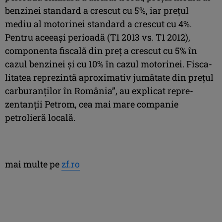
benzinei standard a crescut cu 5%, iar preţul
mediu al motorinei stan­dard a crescut cu 4%.
Pentru aceeaşi pe­rioa­dă (T1 2013 vs. T1 2012),
componenta fis­cală din preţ a crescut cu 5% în
cazul ben­zinei şi cu 10% în cazul motorinei. Fisca­
li­ta­tea re­prezintă aproximativ jumătate din pre­ţul
car­buranţilor în România”, au explicat re­pre­
zentanţii Petrom, cea mai mare com­pa­nie
petrolieră locală.
mai multe pe
zf.ro