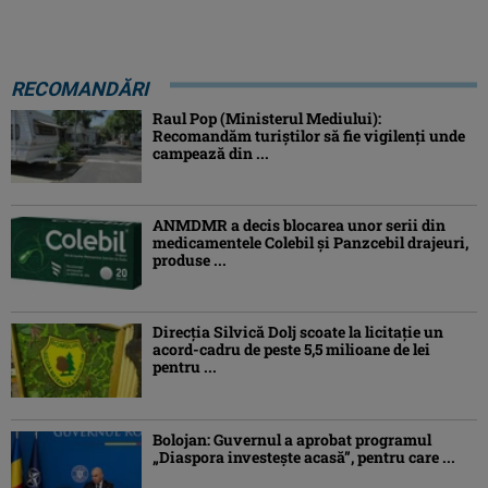
RECOMANDĂRI
Raul Pop (Ministerul Mediului):
Recomandăm turiştilor să fie vigilenţi unde
campează din ...
ANMDMR a decis blocarea unor serii din
medicamentele Colebil și Panzcebil drajeuri,
produse ...
Direcția Silvică Dolj scoate la licitație un
acord-cadru de peste 5,5 milioane de lei
pentru ...
Bolojan: Guvernul a aprobat programul
„Diaspora investeşte acasă”, pentru care ...