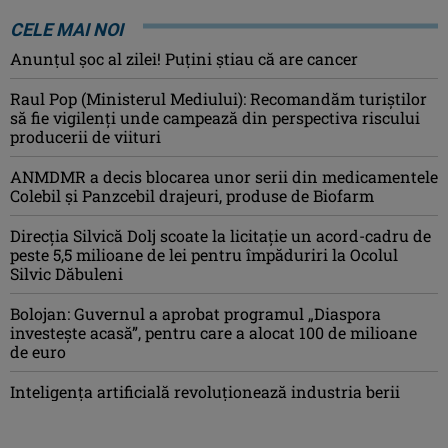
CELE MAI NOI
Anunţul şoc al zilei! Puţini ştiau că are cancer
Raul Pop (Ministerul Mediului): Recomandăm turiştilor
să fie vigilenţi unde campează din perspectiva riscului
producerii de viituri
ANMDMR a decis blocarea unor serii din medicamentele
Colebil și Panzcebil drajeuri, produse de Biofarm
Direcția Silvică Dolj scoate la licitație un acord-cadru de
peste 5,5 milioane de lei pentru împăduriri la Ocolul
Silvic Dăbuleni
Bolojan: Guvernul a aprobat programul „Diaspora
investeşte acasă”, pentru care a alocat 100 de milioane
de euro
Inteligența artificială revoluționează industria berii