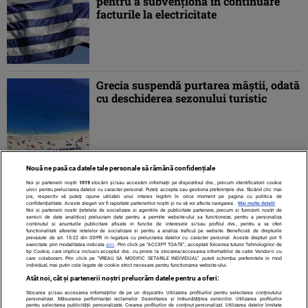
pentru a subvenţiona în continuare
facturile la electricitate
Grecia suspendă purtarea măştii, odată
cu deschiderea sezonului turistic
Nouă ne pasă ca datele tale personale să rămână confidențiale
1
2
3
4
»
Noi și partenerii noștri
1019
stocăm și/sau accesăm informații pe dispozitivul dvs., precum identificatorii cookie
unici pentru prelucrarea datelor cu caracter personal. Puteți accepta sau gestiona preferințele dvs. făcând clic mai
jos, respectiv vă puteți opune utilizării unui interes legitim în orice moment pe pagina cu politica de
confidențialitate. Aceste alegeri vor fi raportate partenerilor noștri și nu vă vor afecta navigarea.
Mai multe detalii
Noi si partenerii nostri (retelele de socializare si agentiile de publicitate partenere, precum si furnizorii nostri de
servicii de date analitice) prelucram date pentru a permite website-ului sa functioneze, pentru a personaliza
continutul si anunturile publicitare afisate in functie de interesele si/sau profilul dvs., pentru a va oferi
functionalitati aferente retelelor de socializare si pentru a analiza traficul pe website. Beneficiati de drepturile
prevazute de art. 15-22 din GDPR in legatura cu prelucrarea datelor cu caracter personal. Aceste drepturi pot fi
exercitate prin modalitatea indicata
aici
. Prin click pe “ACCEPT TOATE”, acceptati folosirea tuturor Tehnologiilor de
tip Cookie, care implica inclusiv acceptul dvs. cu privire la stocarea/accesarea informatiilor de catre Vendor-ii cu
care colaboram. Prin click pe “VREAU SA MODIFIC SETARILE INDIVIDUAL” puteti schimba preferintele in mod
individual, mai putin cele legate de cookie strict necesare pentru functionarea website-ului.
Atât noi, cât și partenerii noștri prelucrăm datele pentru a oferi:
Stocarea și/sau accesarea informațiilor de pe un dispozitiv. Utilizarea profilurilor pentru selectarea conținutului
Contact
Despre noi
Termeni și condiții
personalizat. Măsurarea performanței reclamelor. Dezvoltarea și îmbunătățirea serviciilor. Utilizarea profilurilor
pentru selectarea publicității personalizate. Crearea profilurilor de conținut personalizat. Utilizarea datelor limitate