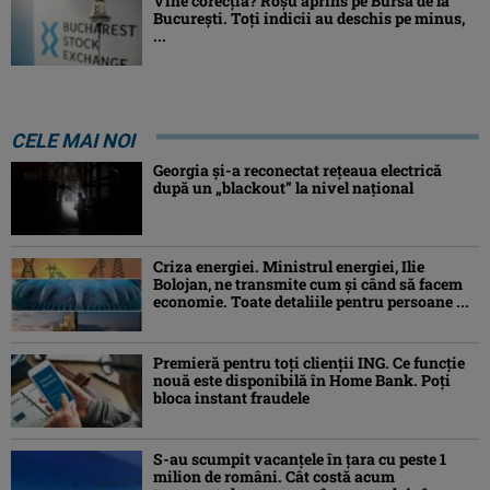
Vine corecția? Roșu aprins pe Bursa de la
București. Toți indicii au deschis pe minus,
...
CELE MAI NOI
Georgia şi-a reconectat rețeaua electrică
după un „blackout” la nivel naţional
Criza energiei. Ministrul energiei, Ilie
Bolojan, ne transmite cum și când să facem
economie. Toate detaliile pentru persoane ...
Premieră pentru toți clienții ING. Ce funcție
nouă este disponibilă în Home Bank. Poți
bloca instant fraudele
S-au scumpit vacanțele în țara cu peste 1
milion de români. Cât costă acum