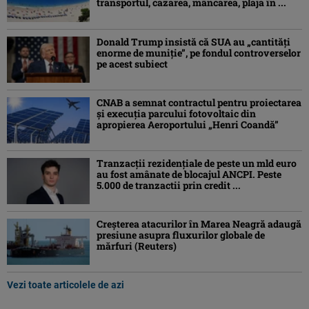
transportul, cazarea, mâncarea, plaja în ...
Donald Trump insistă că SUA au „cantităţi
enorme de muniţie”, pe fondul controverselor
pe acest subiect
CNAB a semnat contractul pentru proiectarea
şi execuţia parcului fotovoltaic din
apropierea Aeroportului „Henri Coandă”
Tranzacții rezidențiale de peste un mld euro
au fost amânate de blocajul ANCPI. Peste
5.000 de tranzactii prin credit ...
Creşterea atacurilor în Marea Neagră adaugă
presiune asupra fluxurilor globale de
mărfuri (Reuters)
Vezi toate articolele de azi