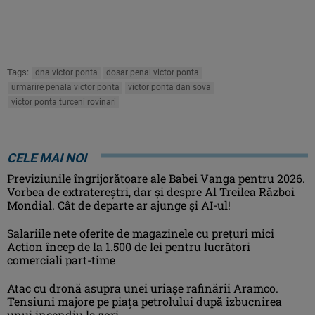
Tags:
dna victor ponta
dosar penal victor ponta
urmarire penala victor ponta
victor ponta dan sova
victor ponta turceni rovinari
CELE MAI NOI
Previziunile îngrijorătoare ale Babei Vanga pentru 2026.
Vorbea de extratereștri, dar și despre Al Treilea Război
Mondial. Cât de departe ar ajunge și AI-ul!
Salariile nete oferite de magazinele cu prețuri mici
Action încep de la 1.500 de lei pentru lucrători
comerciali part-time
Atac cu dronă asupra unei uriașe rafinării Aramco.
Tensiuni majore pe piața petrolului după izbucnirea
unui incendiu la zori