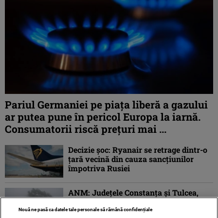
Pariul Germaniei pe piaţa liberă a gazului
ar putea pune în pericol Europa la iarnă.
Consumatorii riscă preţuri mai ...
Decizie șoc: Ryanair se retrage dintr-o
țară vecină din cauza sancțiunilor
împotriva Rusiei
ANM: Judeţele Constanţa şi Tulcea,
sub Cod galben de intensificări ale
vântului
Nouă ne pasă ca datele tale personale să rămână confidențiale