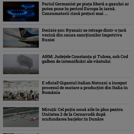
Pariul Germaniei pe piaţa liberă a gazului ar
putea pune în pericol Europa la iarnă.
Consumatorii riscă preţuri mai ...
Decizie șoc: Ryanair se retrage dintr-o țară
vecină din cauza sancțiunilor împotriva
Rusiei
ANM: Judeţele Constanţa şi Tulcea, sub Cod
galben de intensificări ale vântului
E oficial! Gigantul italian Natuzzi a început
procesul de mutare a producției din Italia în
România
Miruță: Cel puțin nouă zile în plus pentru
Unitatea 2 de la Cernavodă după
scufundarea barjelor în Dunăre