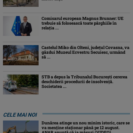
Comisarul european Magnus Brunner: UE
trebuie să folosească toate pârghiile în
relația ...
Castelul Miko din Olteni, județul Covasna, va
găzdui Muzeul Ecvestru Secuiesc, urmând
să ...
STB a depus la Tribunalul București cererea
deschiderii procedurii de insolvență.
Societatea ...
CELE MAI NOI
Dunărea atinge un nou minim istoric, care se
va menține staționar până pe 12 august.
ANAR anunță că ia măsuri (VIDEO)