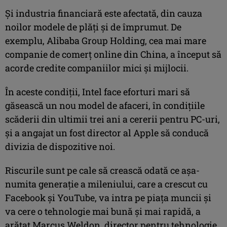
Şi industria financiară este afectată, din cauza
noilor modele de plăţi şi de împrumut. De
exemplu, Alibaba Group Holding, cea mai mare
companie de comerţ online din China, a început să
acorde credite companiilor mici şi mijlocii.
În aceste condiţii, Intel face eforturi mari să
găsească un nou model de afaceri, în condiţiile
scăderii din ultimii trei ani a cererii pentru PC-uri,
şi a angajat un fost director al Apple să conducă
divizia de dispozitive noi.
Riscurile sunt pe cale să crească odată ce aşa-
numita generaţie a mileniului, care a crescut cu
Facebook şi YouTube, va intra pe piaţa muncii şi
va cere o tehnologie mai bună şi mai rapidă, a
arătat Marcus Weldon, director pentru tehnologie