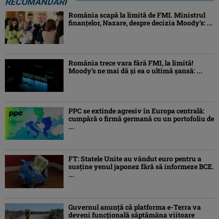
RECOMANDĂRI
România scapă la limită de FMI. Ministrul
finanțelor, Nazare, despre decizia Moody’s: ...
România trece vara fără FMI, la limită!
Moody’s ne mai dă și ea o ultimă șansă: ...
PPC se extinde agresiv în Europa centrală:
cumpără o firmă germană cu un portofoliu de
...
FT: Statele Unite au vândut euro pentru a
susține yenul japonez fără să informeze BCE.
...
Guvernul anunță că platforma e-Terra va
deveni funcţională săptămâna viitoare