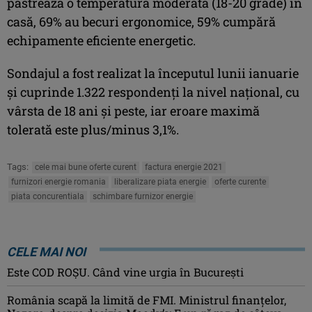
păstrează o temperatură moderată (18-20 grade) în
casă, 69% au becuri ergonomice, 59% cumpără
echipamente eficiente energetic.
Sondajul a fost realizat la începutul lunii ianuarie
şi cuprinde 1.322 respondenţi la nivel naţional, cu
vârsta de 18 ani şi peste, iar eroare maximă
tolerată este plus/minus 3,1%.
Tags:
cele mai bune oferte curent
factura energie 2021
furnizori energie romania
liberalizare piata energie
oferte curente
piata concurentiala
schimbare furnizor energie
CELE MAI NOI
Este COD ROŞU. Când vine urgia în Bucureşti
România scapă la limită de FMI. Ministrul finanțelor,