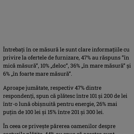
Întrebaţi în ce măsură le sunt clare informaţiile cu
privire la ofertele de furnizare, 47% au răspuns ”în
mică măsură”, 10% „deloc”, 36% „în mare măsură” şi
6% „în foarte mare măsură”.
Aproape jumătate, respectiv 47% dintre
respondenţi, spun că plătesc între 101 şi 200 de lei
într-o lună obişnuită pentru energie, 26% mai
puţin de 100 lei şi 15% între 201 şi 300 lei.
În ceea ce priveşte părerea oamenilor despre
costurile plătite, 44% au spus că acestea sunt