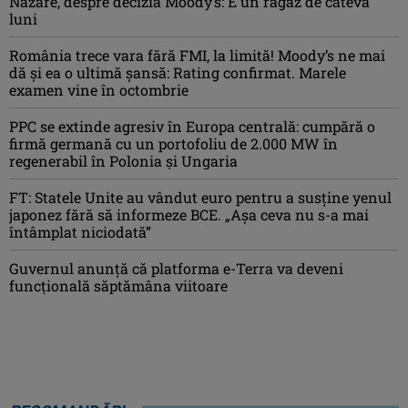
Nazare, despre decizia Moody’s: E un răgaz de câteva
luni
România trece vara fără FMI, la limită! Moody’s ne mai
dă și ea o ultimă șansă: Rating confirmat. Marele
examen vine în octombrie
PPC se extinde agresiv în Europa centrală: cumpără o
firmă germană cu un portofoliu de 2.000 MW în
regenerabil în Polonia și Ungaria
FT: Statele Unite au vândut euro pentru a susține yenul
japonez fără să informeze BCE. „Așa ceva nu s-a mai
întâmplat niciodată”
Guvernul anunță că platforma e-Terra va deveni
funcţională săptămâna viitoare