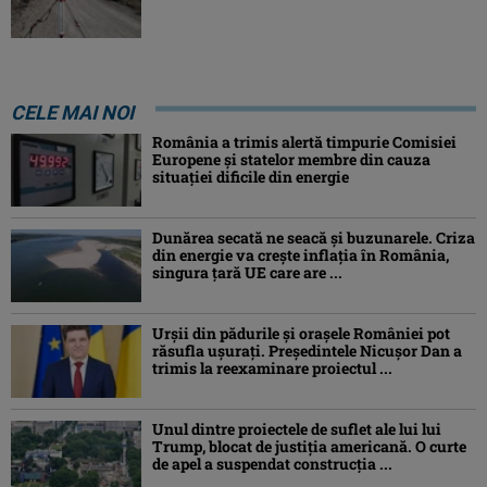
CELE MAI NOI
România a trimis alertă timpurie Comisiei
Europene și statelor membre din cauza
situației dificile din energie
Dunărea secată ne seacă și buzunarele. Criza
din energie va crește inflația în România,
singura țară UE care are ...
Urșii din pădurile și orașele României pot
răsufla ușurați. Președintele Nicușor Dan a
trimis la reexaminare proiectul ...
Unul dintre proiectele de suflet ale lui lui
Trump, blocat de justiția americană. O curte
de apel a suspendat construcția ...