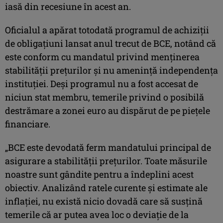
iasă din recesiune în acest an.
Oficialul a apărat totodată programul de achiziţii
de obligaţiuni lansat anul trecut de BCE, notând că
este conform cu mandatul privind menţinerea
stabilităţii preţurilor şi nu ameninţă independenţa
instituţiei. Deşi programul nu a fost accesat de
niciun stat membru, temerile privind o posibilă
destrămare a zonei euro au dispărut de pe pieţele
financiare.
„BCE este devodată ferm mandatului principal de
asigurare a stabilităţii preţurilor. Toate măsurile
noastre sunt gândite pentru a îndeplini acest
obiectiv. Analizând ratele curente şi estimate ale
inflaţiei, nu există nicio dovadă care să susţină
temerile că ar putea avea loc o deviaţie de la