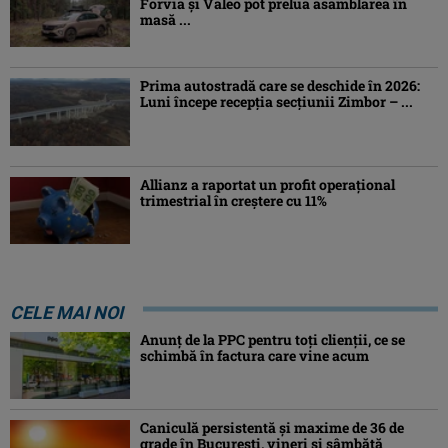
Forvia și Valeo pot prelua asamblarea în
masă ...
Prima autostradă care se deschide în 2026:
Luni începe recepția secțiunii Zimbor – ...
Allianz a raportat un profit operaţional
trimestrial în creștere cu 11%
CELE MAI NOI
Anunț de la PPC pentru toți clienții, ce se
schimbă în factura care vine acum
Caniculă persistentă şi maxime de 36 de
grade în Bucureşti, vineri şi sâmbătă