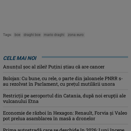
Tags:
bce
draghi bce
mario draghi
zona euro
CELE MAI NOI
Anunţul şoc al zilei! Puţini ştiau că are cancer
Bolojan: Cu bune, cu rele, o parte din jaloanele PNRR s-
au rezolvat în Parlament, cu preţul mutilării unora
Restricții pe aeroportul din Catania, după noi erupții ale
vulcanului Etna
Economie de război în Hexagon: Renault, Forvia și Valeo
pot prelua asamblarea în masă a dronelor
Prima autostradă care se deschide în 2026: Luni începe