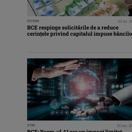
EXTERN
03 iul. 
BCE respinge solicitările de a reduce
cerinţele privind capitalul impuse băncilo
STIRI
22 iun. 
BCE: Boom-ul AI are un impact limitat