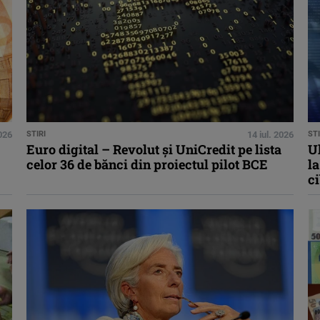
2026
STIRI
14 iul. 2026
STI
Euro digital – Revolut şi UniCredit pe lista
U
celor 36 de bănci din proiectul pilot BCE
la
ci