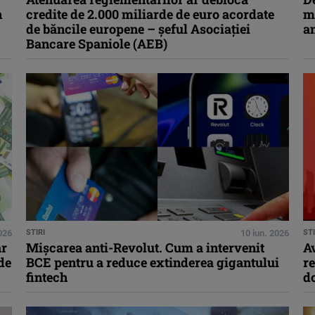
n
credite de 2.000 miliarde de euro acordate
ma
de băncile europene – şeful Asociaţiei
a
Bancare Spaniole (AEB)
2026
STIRI
10 iun. 2026
STI
ar
Mișcarea anti-Revolut. Cum a intervenit
Av
de
BCE pentru a reduce extinderea gigantului
re
fintech
d