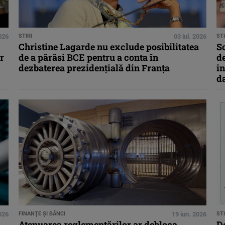
2026
STIRI
03 iul. 2026
STI
Christine Lagarde nu exclude posibilitatea
S
r
de a părăsi BCE pentru a conta în
de
dezbaterea prezidenţială din Franţa
in
da
2026
FINANŢE ŞI BĂNCI
19 iun. 2026
STI
Atenuarea reglementărilor ar debloca
D