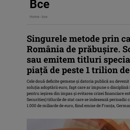
Bce
Home
-
bce
Singurele metode prin ca
România de prăbușire. S
sau emitem titluri specia
piață de peste 1 trilion d
Cele două deficite gemene și datoria publică au devenit
soluția adoptării euro, fapt care ar impune o disciplină 
pentru ieșirea din impas și evitarea crizei financiare e
Securities) titlurile de stat care se indexează perioadic c
1.000 de miliarde de euro, fiind emise de Franța, German