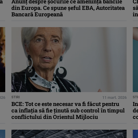
tă
Anunţ despre şocurile ce ameninţă băncile
Ch
din Europa. Ce spune şeful EBA, Autoritatea
să
Bancară Europeană
in
026
STIRI
11 mart. 2026
STI
BCE: Tot ce este necesar va fi făcut pentru
In
ca inflaţia să fie ţinută sub control în timpul
d
conflictului din Orientul Mijlociu
c