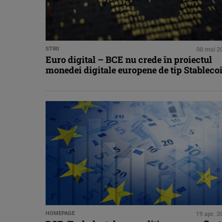
STIRI
08 mai 2
Euro digital – BCE nu crede în proiectul
monedei digitale europene de tip Stableco
HOMEPAGE
19 apr. 2