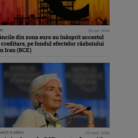
RI
28 apr. 2026
ncile din zona euro au înăsprit accestul
 creditare, pe fondul efectelor războiului
n Iran (BCE)
NANŢE ŞI BĂNCI
25 mart. 2026