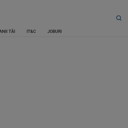
ANII TĂI
IT&C
JOBURI