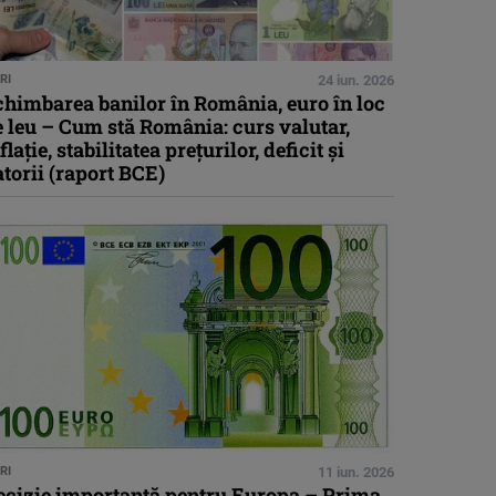
RI
24 iun. 2026
chimbarea banilor în România, euro în loc
 leu – Cum stă România: curs valutar,
flaţie, stabilitatea preţurilor, deficit şi
torii (raport BCE)
RI
11 iun. 2026
ecizie importantă pentru Europa – Prima