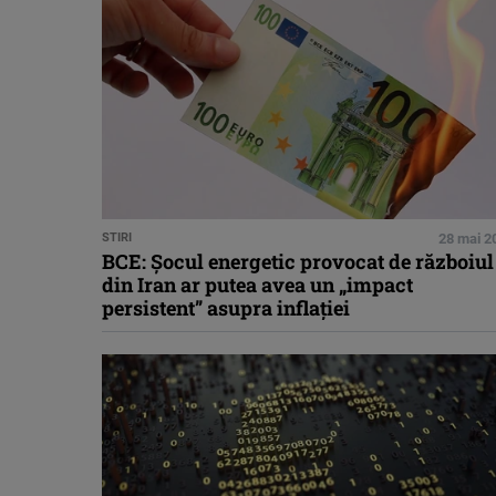
STIRI
28 mai 2
BCE: Şocul energetic provocat de războiul
din Iran ar putea avea un „impact
persistent” asupra inflaţiei