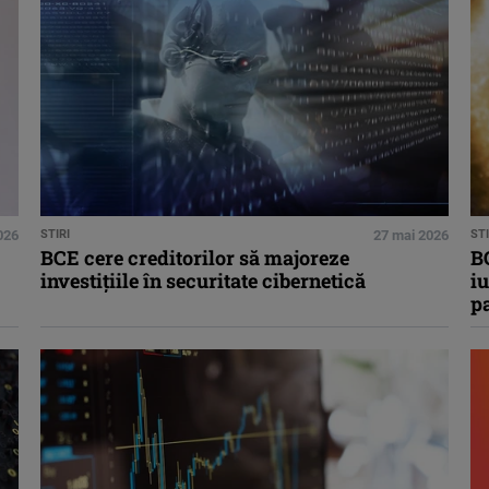
026
STIRI
27 mai 2026
STI
BCE cere creditorilor să majoreze
BC
investiţiile în securitate cibernetică
iu
pa