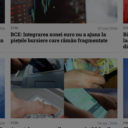
026
STIRI
07 mai 2026
STI
BCE: Integrarea zonei euro nu a ajuns la
Bă
in
pieţele bursiere care rămân fragmentate
la
di
026
STIRI
16 apr. 2026
FI