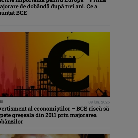
jorare de dobândă după trei ani. Ce a
nunţat BCE
RI
08 iun. 2026
ertisment al economiştilor – BCE riscă să
pete greşeala din 2011 prin majorarea
obânzilor