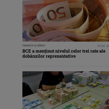
FINANŢE ŞI BĂNCI
23 iul. 
BCE a menţinut nivelul celor trei rate ale
dobânzilor reprezentative