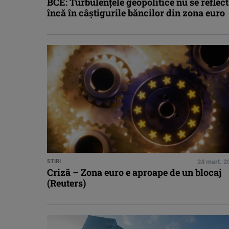
BCE: Turbulenţele geopolitice nu se reflec
încă în câştigurile băncilor din zona euro
STIRI
24 mart. 2
Criză – Zona euro e aproape de un blocaj
(Reuters)