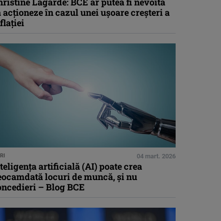
ristine Lagarde: BCE ar putea fi nevoită
 acţioneze în cazul unei uşoare creşteri a
flaţiei
RI
04 mart. 2026
teligenţa artificială (AI) poate crea
eocamdată locuri de muncă, şi nu
oncedieri – Blog BCE