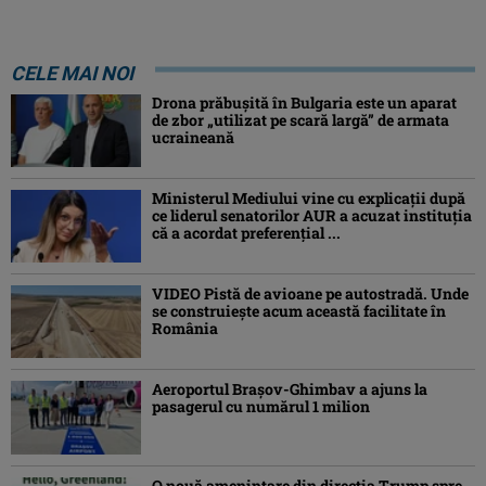
CELE MAI NOI
Drona prăbuşită în Bulgaria este un aparat
de zbor „utilizat pe scară largă” de armata
ucraineană
Ministerul Mediului vine cu explicații după
ce liderul senatorilor AUR a acuzat instituția
că a acordat preferențial ...
VIDEO Pistă de avioane pe autostradă. Unde
se construiește acum această facilitate în
România
Aeroportul Brașov-Ghimbav a ajuns la
pasagerul cu numărul 1 milion
O nouă amenințare din direcția Trump spre