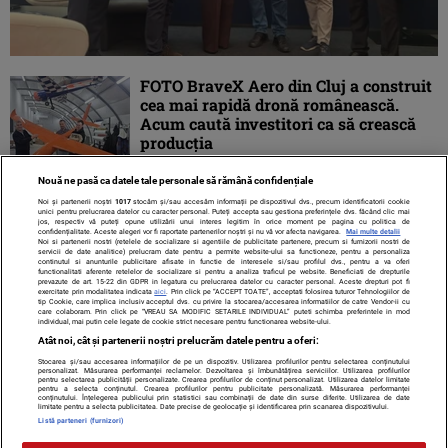
FOTO BraveX Aero din Cluj a construit
cea mai rapidă dronă românească.
Acum caută investitori ca să crească
producția
Nouă ne pasă ca datele tale personale să rămână confidențiale
Noi și partenerii noștri
1017
stocăm și/sau accesăm informații pe dispozitivul dvs., precum identificatorii cookie
unici pentru prelucrarea datelor cu caracter personal. Puteți accepta sau gestiona preferințele dvs. făcând clic mai
jos, respectiv vă puteți opune utilizării unui interes legitim în orice moment pe pagina cu politica de
confidențialitate. Aceste alegeri vor fi raportate partenerilor noștri și nu vă vor afecta navigarea.
Mai multe detalii
Noi si partenerii nostri (retelele de socializare si agentiile de publicitate partenere, precum si furnizorii nostri de
servicii de date analitice) prelucram date pentru a permite website-ului sa functioneze, pentru a personaliza
continutul si anunturile publicitare afisate in functie de interesele si/sau profilul dvs., pentru a va oferi
functionalitati aferente retelelor de socializare si pentru a analiza traficul pe website. Beneficiati de drepturile
prevazute de art. 15-22 din GDPR in legatura cu prelucrarea datelor cu caracter personal. Aceste drepturi pot fi
exercitate prin modalitatea indicata
aici
. Prin click pe “ACCEPT TOATE”, acceptati folosirea tuturor Tehnologiilor de
tip Cookie, care implica inclusiv acceptul dvs. cu privire la stocarea/accesarea informatiilor de catre Vendor-ii cu
care colaboram. Prin click pe “VREAU SA MODIFIC SETARILE INDIVIDUAL” puteti schimba preferintele in mod
individual, mai putin cele legate de cookie strict necesare pentru functionarea website-ului.
Atât noi, cât și partenerii noștri prelucrăm datele pentru a oferi:
Stocarea și/sau accesarea informațiilor de pe un dispozitiv. Utilizarea profilurilor pentru selectarea conținutului
Contact
Despre noi
Termeni și condiții
personalizat. Măsurarea performanței reclamelor. Dezvoltarea și îmbunătățirea serviciilor. Utilizarea profilurilor
pentru selectarea publicității personalizate. Crearea profilurilor de conținut personalizat. Utilizarea datelor limitate
pentru a selecta conținutul. Crearea profilurilor pentru publicitate personalizată. Măsurarea performanței
conținutului. Înțelegerea publicului prin statistici sau combinații de date din surse diferite. Utilizarea de date
limitate pentru a selecta publicitatea. Date precise de geolocație și identificarea prin scanarea dispozitivului.
Listă parteneri (furnizori)
Citarea se poate face în limita a 250 de semne. Nici o instituţie sau persoană