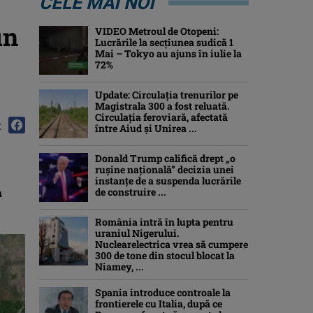
CELE MAI NOI
un
VIDEO Metroul de Otopeni:
Lucrările la secțiunea sudică 1
Mai – Tokyo au ajuns în iulie la
72%
Update: Circulația trenurilor pe
Magistrala 300 a fost reluată.
Circulația feroviară, afectată
:
între Aiud şi Unirea ...
Donald Trump califică drept „o
ruşine naţională” decizia unei
instanțe de a suspenda lucrările
m
de construire ...
România intră în lupta pentru
uraniul Nigerului.
Nuclearelectrica vrea să cumpere
300 de tone din stocul blocat la
Niamey, ...
Spania introduce controale la
frontierele cu Italia, după ce