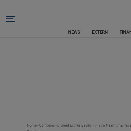
NEWS
EXTERN
FINAN
Home
-
Companii
-
Drumul Expres Bacău – Piatra Neamț mai face un