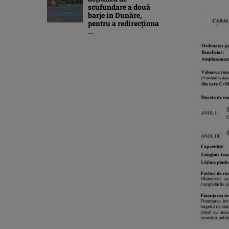
scufundare a două
barje în Dunăre,
pentru a redirecționa
...