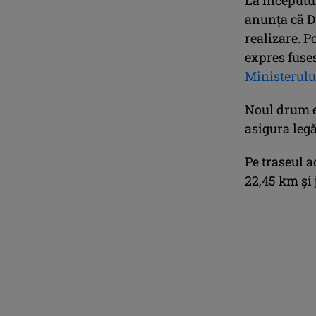
anunța că D
realizare. P
expres fuse
Ministerulu
Noul drum e
asigura legă
Pe traseul a
22,45 km și