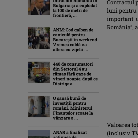
intrat din România în
Contractul 
Bulgaria şi a explodat
luni pentru 
la 100 de metri de
frontieră, ...
important: u
România”, a
ANM: Cod galben de
caniculă pentru
București în weekend.
Vremea caldă va
altera cu vijelii ...
440 de consumatori
din Sectorul 4 au
rămas fără gaze de
vineri noapte, după ce
Distrigaz ...
O șansă bună de
investiții pentru
români. Ministerul
Finanțelor scoate la
vânzare o ...
Valoarea tot
ANAR a finalizat
(inclusiv TV
acțiunea de