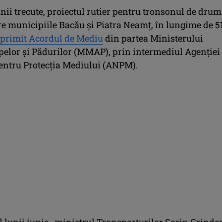
unii trecute, proiectul rutier pentru tronsonul de drum
re municipiile Bacău şi Piatra Neamţ, în lungime de 5
 primit Acordul de Mediu
din partea Ministerului
pelor şi Pădurilor (MMAP), prin intermediul Agenţiei
entru Protecţia Mediului (ANPM).
l lunii iunie, ministrul Transporturilor Sorin Grind