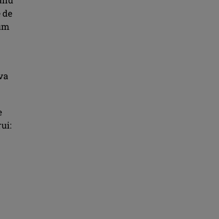
 de
rum
va
e
ui: