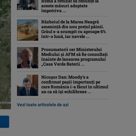
Roma a refuzat să renunțe la
aceste măsuri adoptate
împotriva ...
Războiul de la Marea Neagră
amenință din nou prețul pâinii.
Grâul s-a scumpit cu aproape 6%
într-o lună, iar navele ...
Prosumatorii cer Ministerului
Mediului și AFM să fie consultați
înainte de lansarea programului
„Casa Verde Baterii ...
Nicușor Dan: Moody’s a
confirmat pașii importanți pe
care România i-a făcut în ultimul
an ca să își echilibreze ...
Vezi toate articolele de azi