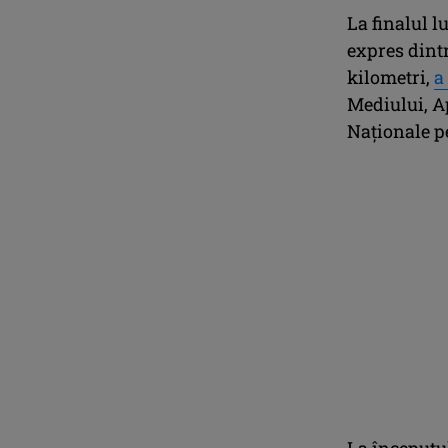
La finalul l
expres dint
kilometri,
a
Mediului, A
Naţionale p
La începutu