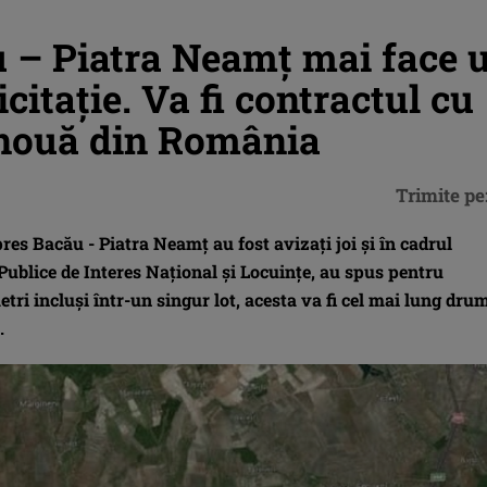
 – Piatra Neamț mai face 
icitație. Va fi contractul cu
 nouă din România
Trimite pe
res Bacău - Piatra Neamț au fost avizați joi și în cadrul
 Publice de Interes Național și Locuințe, au spus pentru
i incluși într-un singur lot, acesta va fi cel mai lung dru
.