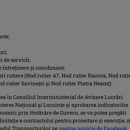
cte;
ri;
i de servicii;
e întreținere și coordonare;
ri rutiere (Nod rutier A7, Nod rutier Racova, Nod ruti
d rutier Savinești și Nod rutier Piatra Neamț).
ea în Consiliul Interministerial de Avizare Lucrări
nteres Național și Locuințe și aprobarea indicatorilor
nomici prin Hotărâre de Guvern, se va putea pregăti
licitație a contractului pentru proiectare și execuție, 
șeful Transporturilor pe
pagina proprie de Facebook
.