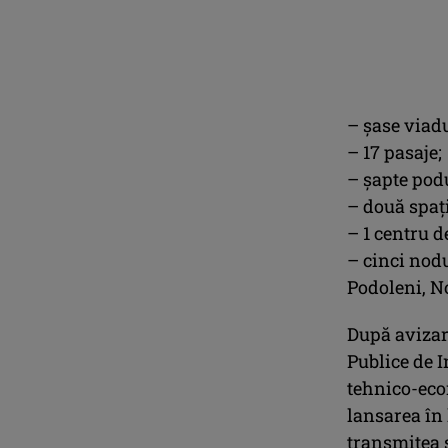
– șase viadu
– 17 pasaje;
– șapte podu
– două spați
– 1 centru d
– cinci nodu
Podoleni, No
După avizar
Publice de I
tehnico-eco
lansarea în 
transmitea 