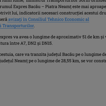
rumul Expres Bacău – Piatra Neamț este mai aproape
otrivit lui, indicatorii necesari construcției acestui d
seră
avizați în Consiliul Tehnico Economic al
i Transporturilor
.
xpres va avea o lungime de aproximativ 51 de km și 
tura între A7, DN2 și DN15.
cestuia, care va tranzita județul Bacău pe o lungime d
 județul Neamț pe o lungime de 28,55 km, se vor constr