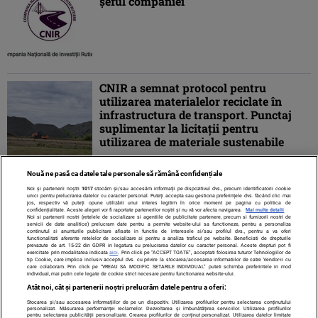
şeful companiei
CNIR a semnat protocol pentru
utilizarea materialelor reciclate în
infrastructura de transport. Punctaj
suplimentar la licitații pentru
utilizarea de materiale sustenabile
Nouă ne pasă ca datele tale personale să rămână confidențiale
1
2
3
4
»
Noi și partenerii noștri
1017
stocăm și/sau accesăm informații pe dispozitivul dvs., precum identificatorii cookie
unici pentru prelucrarea datelor cu caracter personal. Puteți accepta sau gestiona preferințele dvs. făcând clic mai
jos, respectiv vă puteți opune utilizării unui interes legitim în orice moment pe pagina cu politica de
confidențialitate. Aceste alegeri vor fi raportate partenerilor noștri și nu vă vor afecta navigarea.
Mai multe detalii
Noi si partenerii nostri (retelele de socializare si agentiile de publicitate partenere, precum si furnizorii nostri de
servicii de date analitice) prelucram date pentru a permite website-ului sa functioneze, pentru a personaliza
continutul si anunturile publicitare afisate in functie de interesele si/sau profilul dvs., pentru a va oferi
functionalitati aferente retelelor de socializare si pentru a analiza traficul pe website. Beneficiati de drepturile
prevazute de art. 15-22 din GDPR in legatura cu prelucrarea datelor cu caracter personal. Aceste drepturi pot fi
exercitate prin modalitatea indicata
aici
. Prin click pe “ACCEPT TOATE”, acceptati folosirea tuturor Tehnologiilor de
tip Cookie, care implica inclusiv acceptul dvs. cu privire la stocarea/accesarea informatiilor de catre Vendor-ii cu
care colaboram. Prin click pe “VREAU SA MODIFIC SETARILE INDIVIDUAL” puteti schimba preferintele in mod
individual, mai putin cele legate de cookie strict necesare pentru functionarea website-ului.
Atât noi, cât și partenerii noștri prelucrăm datele pentru a oferi:
Stocarea și/sau accesarea informațiilor de pe un dispozitiv. Utilizarea profilurilor pentru selectarea conținutului
Contact
Despre noi
Termeni și condiții
personalizat. Măsurarea performanței reclamelor. Dezvoltarea și îmbunătățirea serviciilor. Utilizarea profilurilor
pentru selectarea publicității personalizate. Crearea profilurilor de conținut personalizat. Utilizarea datelor limitate