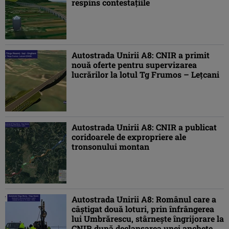
respins contestațiile
Autostrada Unirii A8: CNIR a primit
nouă oferte pentru supervizarea
lucrărilor la lotul Tg Frumos – Lețcani
Autostrada Unirii A8: CNIR a publicat
coridoarele de expropriere ale
tronsonului montan
Autostrada Unirii A8: Românul care a
câștigat două loturi, prin înfrângerea
lui Umbrărescu, stârnește îngrijorare la
CNIR după declanșarea unei anchete