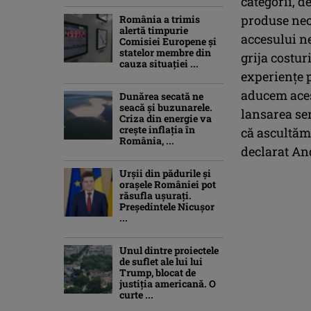
categorii, d
produse nece
România a trimis
alertă timpurie
accesului ne
Comisiei Europene și
statelor membre din
grija costu
cauza situației ...
experiențe 
aducem aces
Dunărea secată ne
seacă și buzunarele.
lansarea ser
Criza din energie va
crește inflația în
că ascultăm 
România, ...
declarat An
Urșii din pădurile și
orașele României pot
răsufla ușurați.
Președintele Nicușor
...
Unul dintre proiectele
de suflet ale lui lui
Trump, blocat de
justiția americană. O
curte ...