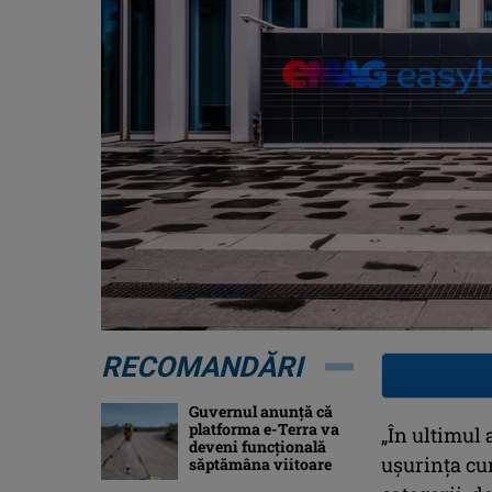
RECOMANDĂRI
Guvernul anunță că
platforma e-Terra va
„În ultimul 
deveni funcţională
ușurința cu
săptămâna viitoare