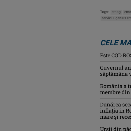
Tags:
emag
ema
serviciul genius 
CELE MA
Este COD ROŞ
Guvernul anu
săptămâna v
România a tr
membre din c
Dunărea seca
inflația în R
mare și rec
Urșii din pă