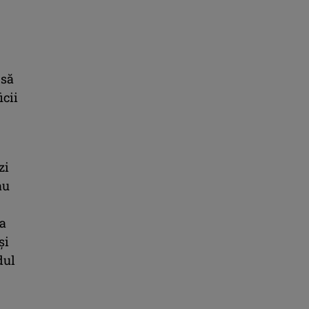
 să
icii
zi
au
 a
și
dul