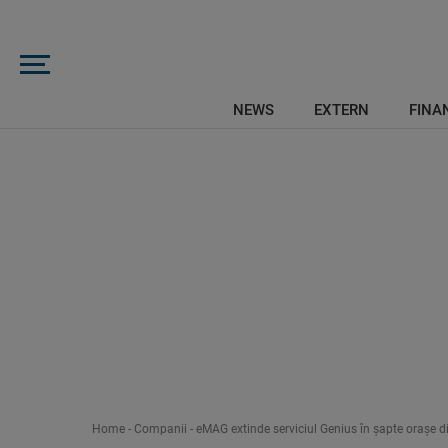
NEWS
EXTERN
FINAN
Home
-
Companii
-
eMAG extinde serviciul Genius în șapte orașe d