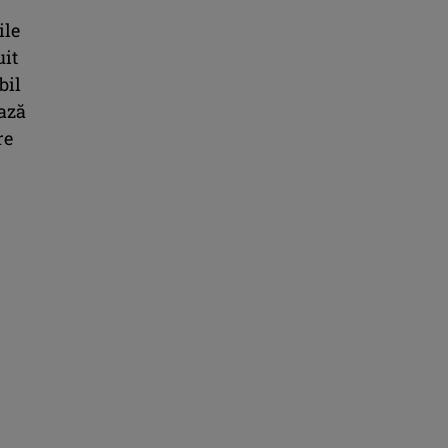
ile
uit
bil
iază
re