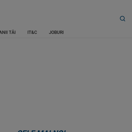
ANII TĂI
IT&C
JOBURI