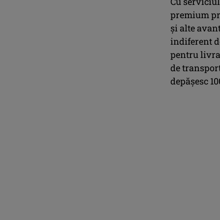
Cu serviciu
premium prec
și alte avan
indiferent d
pentru livra
de transpor
depășesc 100