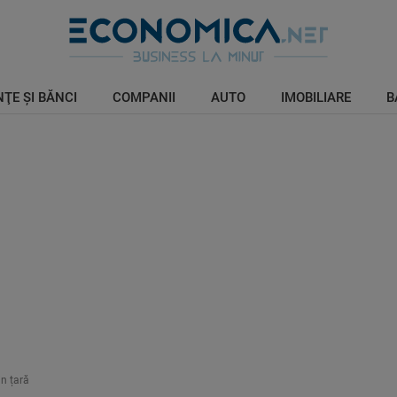
ŢE ŞI BĂNCI
COMPANII
AUTO
IMOBILIARE
B
in țară