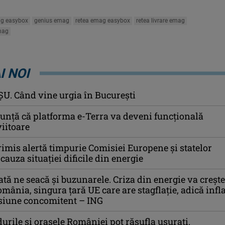
g easybox
genius emag
retea emag easybox
retea livrare emag
emag
I NOI
U. Când vine urgia în Bucureşti
nță că platforma e-Terra va deveni funcţională
iitoare
imis alertă timpurie Comisiei Europene și statelor
auza situației dificile din energie
tă ne seacă și buzunarele. Criza din energie va crește
omânia, singura țară UE care are stagflație, adică infla
esiune concomitent – ING
durile și orașele României pot răsufla ușurați.