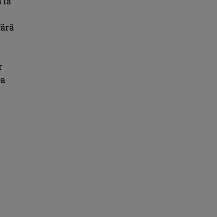
 la
fără
r
ea