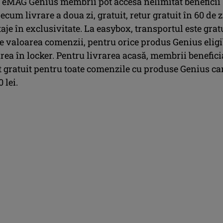
l eMAG Genius membrii pot accesa nelimitat beneficii
um livrare a doua zi, gratuit, retur gratuit în 60 de z
taje în exclusivitate. La easybox, transportul este grat
e valoarea comenzii, pentru orice produs Genius eligi
rea în locker. Pentru livrarea acasă, membrii benefic
t gratuit pentru toate comenzile cu produse Genius ca
 lei.