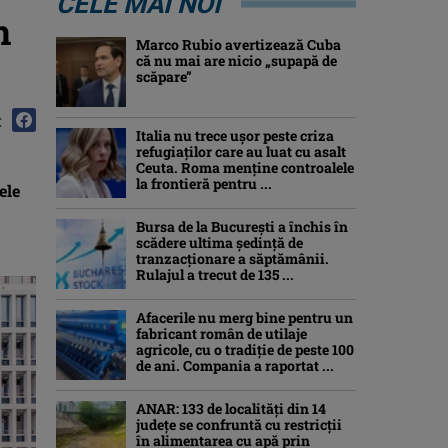
CELE MAI NOI
n
Marco Rubio avertizează Cuba
că nu mai are nicio „supapă de
scăpare”
:
Italia nu trece ușor peste criza
refugiaților care au luat cu asalt
Ceuta. Roma menține controalele
la frontieră pentru ...
ele
Bursa de la București a închis în
scădere ultima ședință de
tranzacționare a săptămânii.
Rulajul a trecut de 135 ...
Afacerile nu merg bine pentru un
fabricant român de utilaje
agricole, cu o tradiție de peste 100
de ani. Compania a raportat ...
ANAR: 133 de localități din 14
județe se confruntă cu restricții
în alimentarea cu apă prin