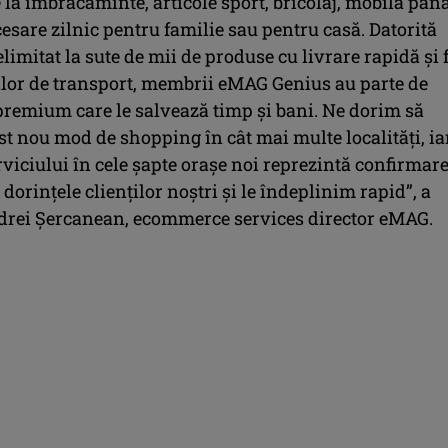
e la îmbrăcăminte, articole sport, bricolaj, mobilă până
sare zilnic pentru familie sau pentru casă. Datorită
limitat la sute de mii de produse cu livrare rapidă și 
rilor de transport, membrii eMAG Genius au parte de
premium care le salvează timp și bani. Ne dorim să
t nou mod de shopping în cât mai multe localități, ia
viciului în cele șapte orașe noi reprezintă confirmar
dorințele clienților noștri și le îndeplinim rapid”, a
drei Șercanean, ecommerce services director eMAG.