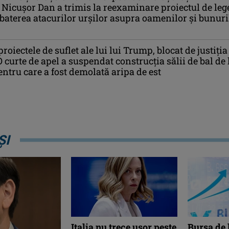
 Nicușor Dan a trimis la reexaminare proiectul de leg
aterea atacurilor urșilor asupra oamenilor și bunuri
roiectele de suflet ale lui lui Trump, blocat de justiția
 curte de apel a suspendat construcția sălii de bal de 
entru care a fost demolată aripa de est
ȘI
Italia nu trece ușor peste
Bursa de 