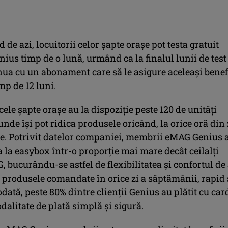
 de azi, locuitorii celor șapte orașe pot testa gratuit
nius timp de o lună, urmând ca la finalul lunii de test
nua cu un abonament care să le asigure aceleași benef
p de 12 luni.
 cele șapte orașe au la dispoziție peste 120 de unități
nde își pot ridica produsele oricând, la orice oră din 
te. Potrivit datelor companiei, membrii eMAG Genius 
a la easybox într-o proporție mai mare decât ceilalți
, bucurându-se astfel de flexibilitatea și confortul de
 produsele comandate în orice zi a săptămânii, rapid 
dată, peste 80% dintre clienții Genius au plătit cu car
dalitate de plată simplă și sigură.