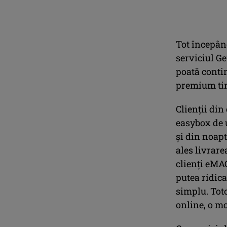
Tot începând
serviciul Ge
poată conti
premium tim
Clienții din
easybox de u
și din noap
ales livrare
clienți eMAG
putea ridica
simplu. Toto
online, o mo