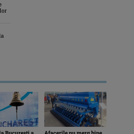
e
lor
la
la București a
Afacerile nu merg bine