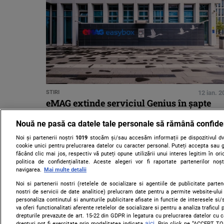
STIRI
12 ian. 
eMAG extinde serviciul Genius în șapte
orașe din țară
Nouă ne pasă ca datele tale personale să rămână confide
Noi și partenerii noștri
1019
stocăm și/sau accesăm informații pe dispozitivul dvs
cookie unici pentru prelucrarea datelor cu caracter personal. Puteți accepta sau g
făcând clic mai jos, respectiv vă puteți opune utilizării unui interes legitim în 
politica de confidențialitate. Aceste alegeri vor fi raportate partenerilor no
navigarea.
Mai multe detalii
Noi si partenerii nostri (retelele de socializare si agentiile de publicitate parten
nostri de servicii de date analitice) prelucram date pentru a permite website-ului
personaliza continutul si anunturile publicitare afisate in functie de interesele si/s
va oferi functionalitati aferente retelelor de socializare si pentru a analiza traficul
drepturile prevazute de art. 15-22 din GDPR in legatura cu prelucrarea datelor cu 
aici
drepturi pot fi exercitate prin modalitatea indicata
. Prin click pe “ACCEPT TO