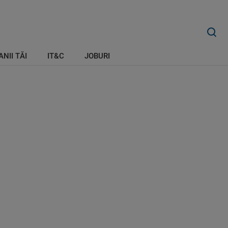
ANII TĂI
IT&C
JOBURI