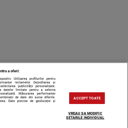
ntru a oferi:
zitiv. Utilizarea profilurilor pentru
ormanței reclamelor. Dezvoltarea și
 selectarea publicității personalizate.
rea datelor limitate pentru a selecta
ersonalizată. Măsurarea performanței
combinații de date din surse diferite.
ACCEPT TOATE
tatea. Date precise de geolocație și
VREAU SA MODIFIC
SETARILE INDIVIDUAL