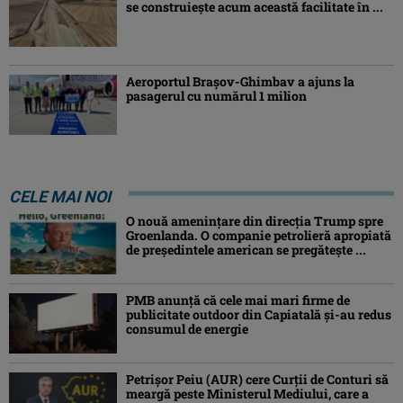
se construiește acum această facilitate în ...
Aeroportul Brașov-Ghimbav a ajuns la
pasagerul cu numărul 1 milion
CELE MAI NOI
O nouă amenințare din direcția Trump spre
Groenlanda. O companie petrolieră apropiată
de președintele american se pregătește ...
PMB anunță că cele mai mari firme de
publicitate outdoor din Capiatală și-au redus
consumul de energie
Petrişor Peiu (AUR) cere Curții de Conturi să
meargă peste Ministerul Mediului, care a