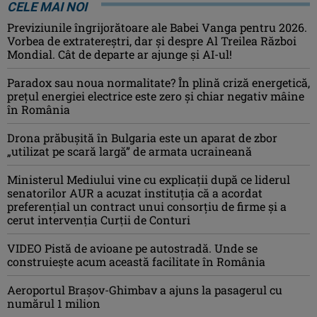
CELE MAI NOI
Previziunile îngrijorătoare ale Babei Vanga pentru 2026.
Vorbea de extratereștri, dar și despre Al Treilea Război
Mondial. Cât de departe ar ajunge și AI-ul!
Paradox sau noua normalitate? În plină criză energetică,
prețul energiei electrice este zero și chiar negativ mâine
în România
Drona prăbuşită în Bulgaria este un aparat de zbor
„utilizat pe scară largă” de armata ucraineană
Ministerul Mediului vine cu explicații după ce liderul
senatorilor AUR a acuzat instituția că a acordat
preferențial un contract unui consorțiu de firme și a
cerut intervenția Curții de Conturi
VIDEO Pistă de avioane pe autostradă. Unde se
construiește acum această facilitate în România
Aeroportul Brașov-Ghimbav a ajuns la pasagerul cu
numărul 1 milion