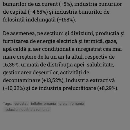
bunurilor de uz curent (+5%), industria bunurilor
de capital (+4,65%) şi industria bunurilor de
folosinţă îndelungată (+168%).
De asemenea, pe secţiuni şi diviziuni, producţia şi
furnizarea de energie electrică şi termică, gaze,
apă caldă şi aer condiţionat a înregistrat cea mai
mare creştere de la un an la altul, respectiv de
16,35%, urmată de distribuţia apei; salubritate,
gestionarea deşeurilor, activităţi de
decontaminare (+13,52%), industria extractivă
(+10,32%) şi de industria prelucrătoare (+8,29%).
Tags:
eurostat
inflatie romania
preturi romania
rpductia industriala romania