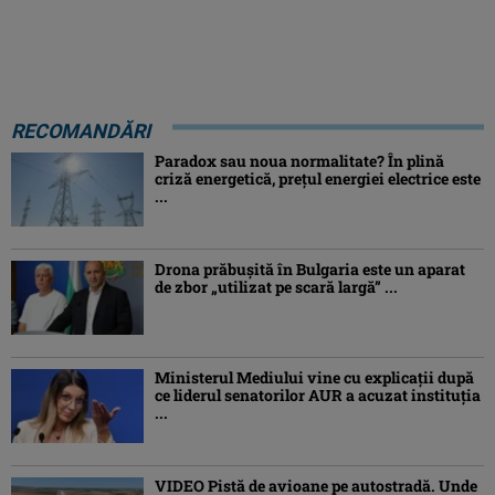
RECOMANDĂRI
Paradox sau noua normalitate? În plină
criză energetică, prețul energiei electrice este
...
Drona prăbuşită în Bulgaria este un aparat
de zbor „utilizat pe scară largă” ...
Ministerul Mediului vine cu explicații după
ce liderul senatorilor AUR a acuzat instituția
...
VIDEO Pistă de avioane pe autostradă. Unde