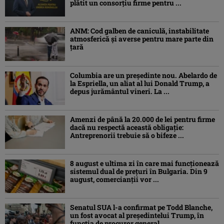
plătit un consorţiu firme pentru ...
ANM: Cod galben de caniculă, instabilitate
atmosferică și averse pentru mare parte din
țară
Columbia are un președinte nou. Abelardo de
la Espriella, un aliat al lui Donald Trump, a
depus jurământul vineri. La ...
Amenzi de până la 20.000 de lei pentru firme
dacă nu respectă această obligație:
Antreprenorii trebuie să o bifeze ...
8 august e ultima zi în care mai funcționează
sistemul dual de prețuri în Bulgaria. Din 9
august, comercianții vor ...
Senatul SUA l-a confirmat pe Todd Blanche,
un fost avocat al președintelui Trump, în
funcția de procuror general