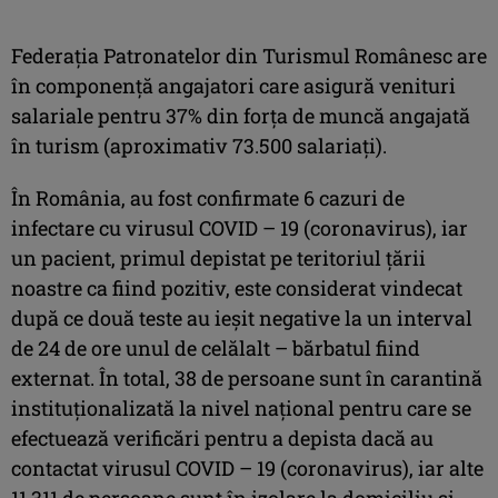
Federaţia Patronatelor din Turismul Românesc are
în componenţă angajatori care asigură venituri
salariale pentru 37% din forţa de muncă angajată
în turism (aproximativ 73.500 salariaţi).
În România, au fost confirmate 6 cazuri de
infectare cu virusul COVID – 19 (coronavirus), iar
un pacient, primul depistat pe teritoriul ţării
noastre ca fiind pozitiv, este considerat vindecat
după ce două teste au ieşit negative la un interval
de 24 de ore unul de celălalt – bărbatul fiind
externat. În total, 38 de persoane sunt în carantină
instituţionalizată la nivel naţional pentru care se
efectuează verificări pentru a depista dacă au
contactat virusul COVID – 19 (coronavirus), iar alte
11.311 de persoane sunt în izolare la domiciliu şi