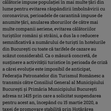
călătorie impuse populaţiei în mai multe ţări din
lume pentru evitarea răspândirii îmbolnăvirii cu
coronavirus, perioadele de carantină impuse de
anumite ţări, anularea zborurilor de către mai
multe companii aeriene, evitarea călătoriilor
turiştilor români şi străini, a dus la o reducere
semnificativă a numărului de turişti în hotelurile
din Bucureşti cu toate că tarifele de cazare au
scăzut considerabil. Ca o măsură concretă, de
susţinere a activităţii turistice în perioada de criză
a cărei evoluţie este imposibil de anticipat,
Federaţia Patronatelor din Turismul Românesc a
transmis către Consiliul General al Municipiului
Bucureşti şi Primăria Municipiului Bucureşti
adresa nr.1415 prin care a solicitat suspendarea
pentru acest an, începând cu 15 martie 2020, a
taxei de promovare stabilită prin Hotărârea