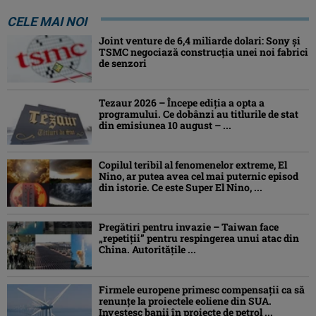
CELE MAI NOI
Joint venture de 6,4 miliarde dolari: Sony și
TSMC negociază construcția unei noi fabrici
de senzori
Tezaur 2026 – Începe ediţia a opta a
programului. Ce dobânzi au titlurile de stat
din emisiunea 10 august – ...
Copilul teribil al fenomenelor extreme, El
Nino, ar putea avea cel mai puternic episod
din istorie. Ce este Super El Nino, ...
Pregătiri pentru invazie – Taiwan face
„repetiţii” pentru respingerea unui atac din
China. Autoritățile ...
Firmele europene primesc compensații ca să
renunțe la proiectele eoliene din SUA.
Investesc banii în proiecte de petrol ...