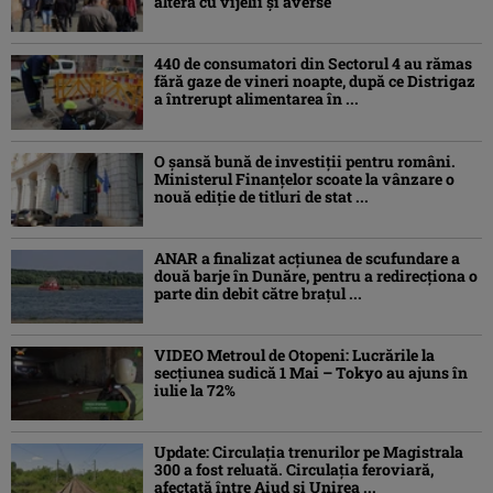
altera cu vijelii și averse
440 de consumatori din Sectorul 4 au rămas
fără gaze de vineri noapte, după ce Distrigaz
a întrerupt alimentarea în ...
O șansă bună de investiții pentru români.
Ministerul Finanțelor scoate la vânzare o
nouă ediție de titluri de stat ...
ANAR a finalizat acțiunea de scufundare a
două barje în Dunăre, pentru a redirecționa o
parte din debit către brațul ...
VIDEO Metroul de Otopeni: Lucrările la
secțiunea sudică 1 Mai – Tokyo au ajuns în
iulie la 72%
Update: Circulația trenurilor pe Magistrala
300 a fost reluată. Circulația feroviară,
afectată între Aiud şi Unirea ...