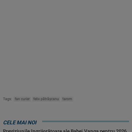
Tags:
fan curier
felix pătrășcanu
tarom
CELE MAI NOI
Previziunile îngrijorătoare ale Babei Vanga pentru 2026.