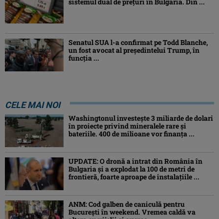
sistemul dual de prețuri în Bulgaria. Din ...
Senatul SUA l-a confirmat pe Todd Blanche,
un fost avocat al președintelui Trump, în
funcția ...
CELE MAI NOI
Washingtonul investește 3 miliarde de dolari
în proiecte privind mineralele rare și
bateriile. 400 de milioane vor finanța ...
UPDATE: O dronă a intrat din România în
Bulgaria şi a explodat la 100 de metri de
frontieră, foarte aproape de instalațiile ...
ANM: Cod galben de caniculă pentru
București în weekend. Vremea caldă va