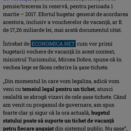
pensie/trecerea în rezervă, pentru perioada 1
martie – 2017. Efortul bugetar generat de acordarea
acestora, inclusiv a voucherelor de vacanţă, ar fi
de 17,26 miliarde lei, mai arată documentul citat.
Întrebat de
ECONOMICA.NET
cum vor primi
bugetarii vochere de vacanţă în acest context,
ministrul Turismului, Mircea Dobre, spune că în
vechea lege se făcea referire la şase tichete.
„Din momentul în care vom legaliza, adică vom
veni cu
temeiul legal pentru un tichet
, atunci
cealaltă se abrogă vizavi de cele şase tichete. Când
am venit cu progamul de guvernare, am spus
foarte clar şi sigur că la ora actuală,
bugetul
statului poate să suporte un tichet de vacanţă
petru fiecare angajat
din sistemul public. Nu şase”,