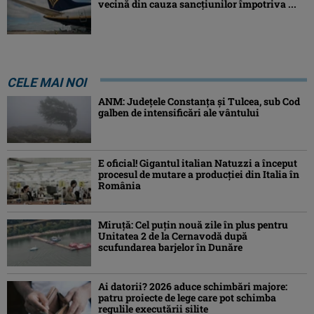
vecină din cauza sancțiunilor împotriva ...
CELE MAI NOI
ANM: Judeţele Constanţa şi Tulcea, sub Cod
galben de intensificări ale vântului
E oficial! Gigantul italian Natuzzi a început
procesul de mutare a producției din Italia în
România
Miruță: Cel puțin nouă zile în plus pentru
Unitatea 2 de la Cernavodă după
scufundarea barjelor în Dunăre
Ai datorii? 2026 aduce schimbări majore:
patru proiecte de lege care pot schimba
regulile executării silite