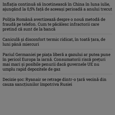
Inflaţia continuă să încetinească în China în luna iulie,
ajungând la 0,5% faţă de aceeaşi perioadă a anului trecut
Poliția Română avertizează despre o nouă metodă de
fraudă pe telefon. Cum te păcălesc infractorii care
pretind că sunt de la bancă
Caniculă şi disconfort termic ridicat, în toată ţara, de
luni până miercuri
Pariul Germaniei pe piaţa liberă a gazului ar putea pune
în pericol Europa la iarnă. Consumatorii riscă preţuri
mai mari şi posibile penurii dacă guvernele UE nu
umplu rapid depozitele de gaz
Decizie șoc: Ryanair se retrage dintr-o țară vecină din
cauza sancțiunilor împotriva Rusiei