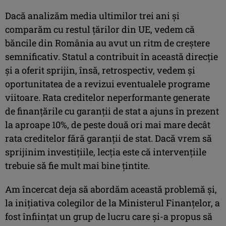
Dacă analizăm media ultimilor trei ani şi
comparăm cu restul ţărilor din UE, vedem că
băncile din România au avut un ritm de creştere
semnificativ. Statul a contribuit în această direcţie
şi a oferit sprijin, însă, retrospectiv, vedem şi
oportunitatea de a revizui eventualele programe
viitoare. Rata creditelor neperformante generate
de finanţările cu garanţii de stat a ajuns în prezent
la aproape 10%, de peste două ori mai mare decât
rata creditelor fără garanţii de stat. Dacă vrem să
sprijinim investiţiile, lecţia este că intervenţiile
trebuie să fie mult mai bine ţintite.
Am încercat deja să abordăm această problemă şi,
la iniţiativa colegilor de la Ministerul Finanţelor, a
fost înfiinţat un grup de lucru care şi-a propus să