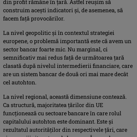
din profit rămâne în ţară. Astfel reuşim să
construim aceşti indicatori şi, de asemenea, să
facem faţă provocărilor.
La nivel geopolitic şi în contextul strategiei
europene, o problemă importantă este că avem un
sector bancar foarte mic. Nu marginal, ci
semnificativ mai redus faţă de următoarea ţară
clasată după nivelul intermedierii financiare, care
are un sistem bancar de două ori mai mare decât
cel autohton.
La nivel regional, această dimensiune contează.
Ca structură, majoritatea ţărilor din UE
funcţionează cu sectoare bancare în care rolul
capitalului autohton este dominant. Este şi
rezultatul autorităţilor din respectivele ţări, care