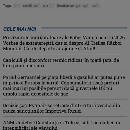
Tags:
bnr
credit nepl
credite
floarian neagu
npl
ocde
CELE MAI NOI
Previziunile îngrijorătoare ale Babei Vanga pentru 2026.
Vorbea de extratereștri, dar și despre Al Treilea Război
Mondial. Cât de departe ar ajunge și AI-ul!
Caniculă şi disconfort termic ridicat, în toată ţara, de
luni până miercuri
Pariul Germaniei pe piaţa liberă a gazului ar putea pune
în pericol Europa la iarnă. Consumatorii riscă preţuri
mai mari şi posibile penurii dacă guvernele UE nu
umplu rapid depozitele de gaz
Decizie șoc: Ryanair se retrage dintr-o țară vecină din
cauza sancțiunilor împotriva Rusiei
ANM: Judeţele Constanţa şi Tulcea, sub Cod galben de
intensificări ale vântului