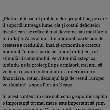
„Plătim atât costul problemelor geopolitice, pe care
îl suportă întreaga lume, cât şi costul deficitelor
fiscale, care se reflectă mai devreme sau mai târziu
în inflaţie. Ai avut un ritm nominal foarte bun de
creştere a creditului, însă şi economia a crescut
nominal, în mare parte pe fondul inflaţiei şi al
stimulării consumului. Pe viitor mă aştept ca,
uitându-ne la proiecţiile pe următorii trei ani, să
vedem o uşoară îmbunătăţire a intermedierii
financiare. Totuşi, decalajul faţă de restul Europei
va rămâne”, a spus Florian Neagu.
În acest context, în care subiectul geopolitic capătă
o importanţă tot mai mare, este important să ştim
cum ne poziţionăm. M-am gândit să structurez o