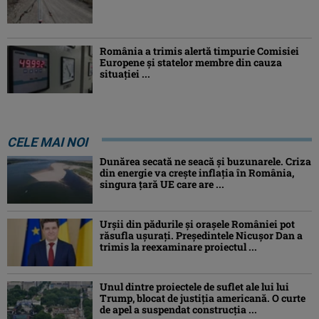
România a trimis alertă timpurie Comisiei
Europene și statelor membre din cauza
situației ...
CELE MAI NOI
Dunărea secată ne seacă și buzunarele. Criza
din energie va crește inflația în România,
singura țară UE care are ...
Urșii din pădurile și orașele României pot
răsufla ușurați. Președintele Nicușor Dan a
trimis la reexaminare proiectul ...
Unul dintre proiectele de suflet ale lui lui
Trump, blocat de justiția americană. O curte
de apel a suspendat construcția ...