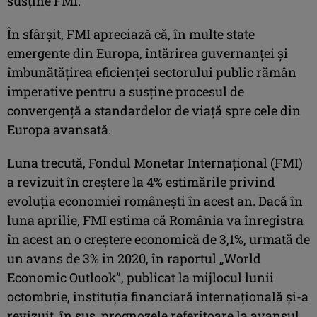
susţine FMI.
În sfârşit, FMI apreciază că, în multe state
emergente din Europa, întărirea guvernanţei şi
îmbunătăţirea eficienţei sectorului public rămân
imperative pentru a susţine procesul de
convergenţă a standardelor de viaţă spre cele din
Europa avansată.
Luna trecută, Fondul Monetar Internaţional (FMI)
a revizuit în creştere la 4% estimările privind
evoluţia economiei româneşti în acest an. Dacă în
luna aprilie, FMI estima că România va înregistra
în acest an o creştere economică de 3,1%, urmată de
un avans de 3% în 2020, în raportul „World
Economic Outlook”, publicat la mijlocul lunii
octombrie, instituţia financiară internaţională şi-a
revizuit, în sus, prognozele referitoare la avansul