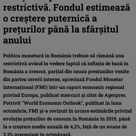
restrictivă. Fondul estimează
o creştere puternică a
preţurilor până la sfârşitul
anului
Politica monetară în România trebuie să rămână una
restrictivă având în vedere faptul că inflaţia de bază în
România a crescut, parţial din cauza presiunilor venite
din partea cererii interne, apreciază Fondul Monetar
Internaţional (FMI) într-un raport economic regional
privind Europa, publicat miercuri şi citat de Agerpres.
Potrivit "World Economic Outlook", publicat în luna
octombrie, FMI şi-a revizuit în urcare estimările privind
evoluţia preţurilor de consum în România în 2019, până
la o creştere medie anuală de 4,2%, faţă de un avans de
3,3% preconizat în primăvară.