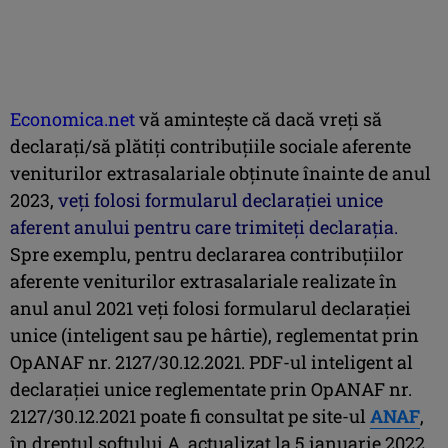
Economica.net
vă aminteşte că dacă vreţi să
declaraţi/să plătiţi contribuţiile sociale aferente
veniturilor extrasalariale obţinute înainte de anul
2023,
veţi folosi formularul declaraţiei unice
aferent anului pentru care trimiteţi declaraţia.
Spre exemplu, pentru declararea contribuţiilor
aferente veniturilor extrasalariale realizate în
anul anul 2021 veţi folosi formularul declaraţiei
unice (inteligent sau pe hârtie), reglementat prin
OpANAF nr. 2127/30.12.2021. PDF-ul inteligent al
declaraţiei unice reglementate prin OpANAF nr.
2127/30.12.2021 poate fi consultat pe site-ul
ANAF
,
în dreptul softului A, actualizat la 5 ianuarie 2022.