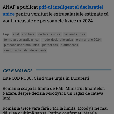
ANAF a publicat
pdf-ul inteligent al declaraţiei
unice
pentru veniturile extrasalariale estimate că
vor fi încasate de persoanele fizice în 2024.
Tags:
anaf
cod fiscal
declaratia unica
declaratie unica
formular declaratie unica
model declaratie unica
ordin anaf 6 2024
plafoane declaratia unica
platitor cas
platitor cass
venituri activitati independente
CELE MAI NOI
Este COD ROŞU. Când vine urgia în Bucureşti
România scapă la limită de FMI. Ministrul finanțelor,
Nazare, despre decizia Moody’s: E un răgaz de câteva
luni
România trece vara fără FMI, la limită! Moody’s ne mai
dă și ea o ultimă șansă: Rating confirmat. Marele