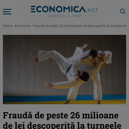
Home
-
Economie
-
Fraudă de peste 26 milioane de lei descoperită la turneele d
Fraudă de peste 26 milioane
de lei descoperită la turneele