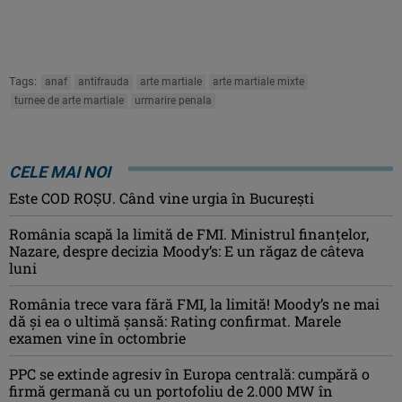
Tags:
anaf
antifrauda
arte martiale
arte martiale mixte
turnee de arte martiale
urmarire penala
CELE MAI NOI
Este COD ROŞU. Când vine urgia în Bucureşti
România scapă la limită de FMI. Ministrul finanțelor,
Nazare, despre decizia Moody’s: E un răgaz de câteva
luni
România trece vara fără FMI, la limită! Moody’s ne mai
dă și ea o ultimă șansă: Rating confirmat. Marele
examen vine în octombrie
PPC se extinde agresiv în Europa centrală: cumpără o
firmă germană cu un portofoliu de 2.000 MW în