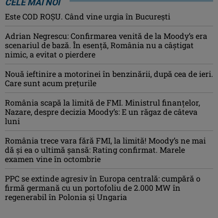
CELE MAI NOI
Este COD ROŞU. Când vine urgia în Bucureşti
Adrian Negrescu: Confirmarea venită de la Moody’s era
scenariul de bază. În esenţă, România nu a câştigat
nimic, a evitat o pierdere
Nouă ieftinire a motorinei în benzinării, după cea de ieri.
Care sunt acum prețurile
România scapă la limită de FMI. Ministrul finanțelor,
Nazare, despre decizia Moody’s: E un răgaz de câteva
luni
România trece vara fără FMI, la limită! Moody’s ne mai
dă și ea o ultimă șansă: Rating confirmat. Marele
examen vine în octombrie
PPC se extinde agresiv în Europa centrală: cumpără o
firmă germană cu un portofoliu de 2.000 MW în
regenerabil în Polonia și Ungaria