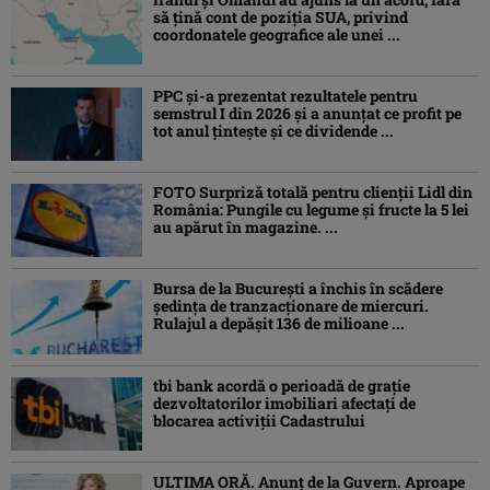
să țină cont de poziția SUA, privind
coordonatele geografice ale unei ...
PPC și-a prezentat rezultatele pentru
semstrul I din 2026 și a anunțat ce profit pe
tot anul țintește și ce dividende ...
FOTO Surpriză totală pentru clienții Lidl din
România: Pungile cu legume și fructe la 5 lei
au apărut în magazine. ...
Bursa de la București a închis în scădere
ședința de tranzacționare de miercuri.
Rulajul a depășit 136 de milioane ...
tbi bank acordă o perioadă de grație
dezvoltatorilor imobiliari afectați de
blocarea activiții Cadastrului
ULTIMA ORĂ. Anunț de la Guvern. Aproape