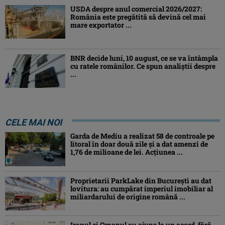
USDA despre anul comercial 2026/2027:
România este pregătită să devină cel mai
mare exportator ...
BNR decide luni, 10 august, ce se va întâmpla
cu ratele românilor. Ce spun analiștii despre
...
CELE MAI NOI
Garda de Mediu a realizat 58 de controale pe
litoral în doar două zile și a dat amenzi de
1,76 de milioane de lei. Acțiunea ...
Proprietarii ParkLake din București au dat
lovitura: au cumpărat imperiul imobiliar al
miliardarului de origine română ...
Iranul și Omanul au ajuns la un acord, fără