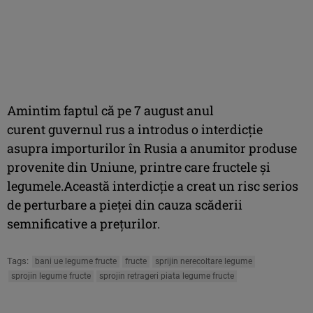
Amintim faptul că pe 7 august anul
curent guvernul rus a introdus o interdicţie
asupra importurilor în Rusia a anumitor produse
provenite din Uniune, printre care fructele şi
legumele.Această interdicţie a creat un risc serios
de perturbare a pieţei din cauza scăderii
semnificative a preţurilor.
Tags:
bani ue legume fructe
fructe
sprijin nerecoltare legume
sprojin legume fructe
sprojin retrageri piata legume fructe