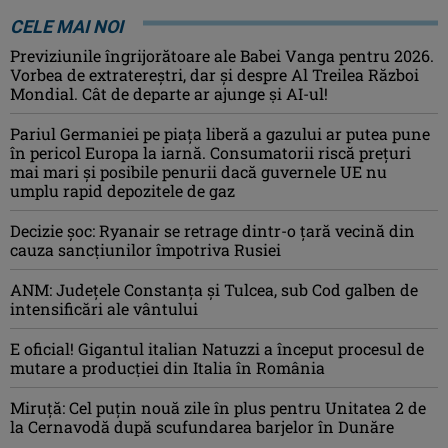
CELE MAI NOI
Previziunile îngrijorătoare ale Babei Vanga pentru 2026.
Vorbea de extratereștri, dar și despre Al Treilea Război
Mondial. Cât de departe ar ajunge și AI-ul!
Pariul Germaniei pe piaţa liberă a gazului ar putea pune
în pericol Europa la iarnă. Consumatorii riscă preţuri
mai mari şi posibile penurii dacă guvernele UE nu
umplu rapid depozitele de gaz
Decizie șoc: Ryanair se retrage dintr-o țară vecină din
cauza sancțiunilor împotriva Rusiei
ANM: Judeţele Constanţa şi Tulcea, sub Cod galben de
intensificări ale vântului
E oficial! Gigantul italian Natuzzi a început procesul de
mutare a producției din Italia în România
Miruță: Cel puțin nouă zile în plus pentru Unitatea 2 de
la Cernavodă după scufundarea barjelor în Dunăre