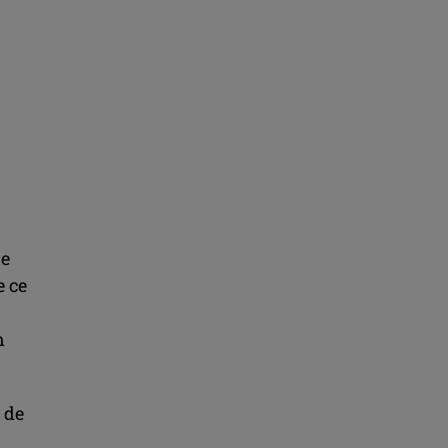
de
e ce
n
 de