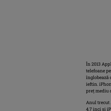
În 2013 App
telefoane pe
înglobează 
ieftin. iPho
preț mediu d
Anul trecut
4.7 inci și 