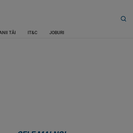
ANII TĂI
IT&C
JOBURI