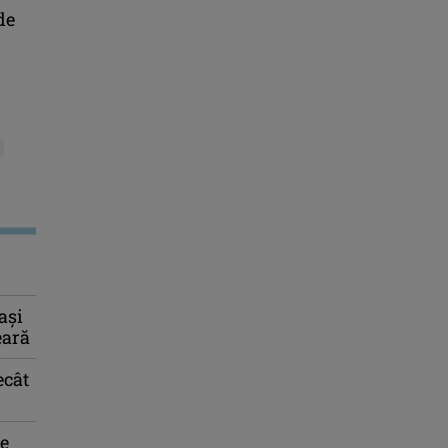
de
ași
eară
ecât
de