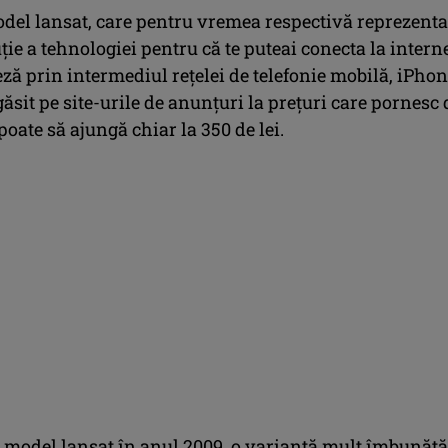
odel lansat, care pentru vremea respectivă reprezenta
ie a tehnologiei pentru că te puteai conecta la intern
ză prin intermediul rețelei de telefonie mobilă, iPho
 găsit pe site-urile de anunțuri la prețuri care pornesc 
 poate să ajungă chiar la 350 de lei.
 model lansat în anul 2009, o variantă mult îmbunătă