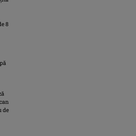
de 8
upă
ză
ican
u de