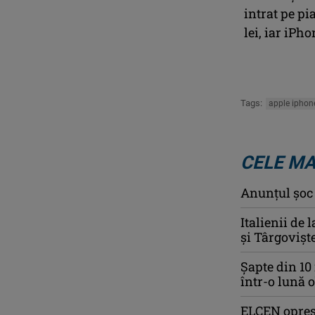
intrat pe pi
lei, iar iPho
Tags:
apple iphon
CELE MA
Anunţul şoc a
Italienii de 
și Târgovișt
Şapte din 10
într-o lună 
ELCEN opreșt