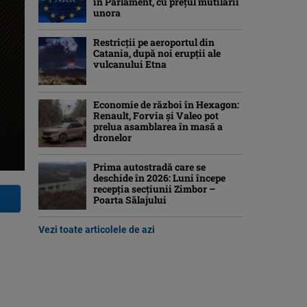
în Parlament, cu preţul mutilării
unora
Restricții pe aeroportul din
Catania, după noi erupții ale
vulcanului Etna
Economie de război în Hexagon:
Renault, Forvia și Valeo pot
prelua asamblarea în masă a
dronelor
Prima autostradă care se
deschide în 2026: Luni începe
recepția secțiunii Zimbor –
Poarta Sălajului
Vezi toate articolele de azi