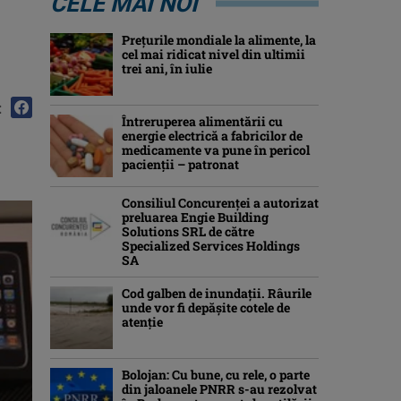
CELE MAI NOI
Preţurile mondiale la alimente, la
cel mai ridicat nivel din ultimii
trei ani, în iulie
:
Întreruperea alimentării cu
energie electrică a fabricilor de
medicamente va pune în pericol
pacienţii – patronat
Consiliul Concurenţei a autorizat
preluarea Engie Building
Solutions SRL de către
Specialized Services Holdings
SA
Cod galben de inundații. Râurile
unde vor fi depășite cotele de
atenţie
Bolojan: Cu bune, cu rele, o parte
din jaloanele PNRR s-au rezolvat