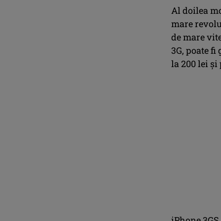
Al doilea m
mare revoluț
de mare vite
3G, poate fi
la 200 lei și
iPhone 3GS,