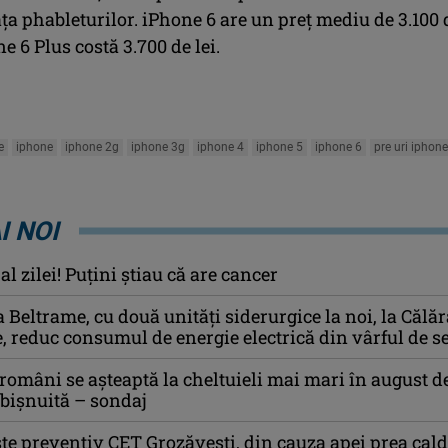
ața phableturilor. iPhone 6 are un preț mediu de 3.100 
ne 6 Plus costă 3.700 de lei.
e
iphone
iphone 2g
iphone 3g
iphone 4
iphone 5
iphone 6
pre uri iphone
I NOI
l zilei! Puţini ştiau că are cancer
la Beltrame, cu două unități siderurgice la noi, la Călăr
e, reduc consumul de energie electrică din vârful de s
 români se aşteaptă la cheltuieli mai mari în august d
obişnuită – sondaj
e preventiv CET Grozăvești, din cauza apei prea cal