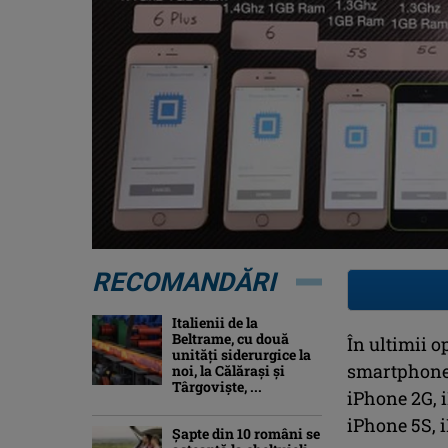
RECOMANDĂRI
Italienii de la
Beltrame, cu două
În ultimii o
unități siderurgice la
smartphone-
noi, la Călărași și
Târgoviște, ...
iPhone 2G, 
iPhone 5S, i
Şapte din 10 români se