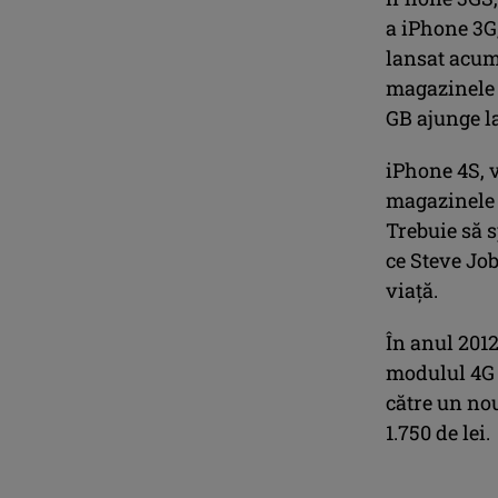
a iPhone 3G,
lansat acum 
magazinele 
GB ajunge la
iPhone 4S, v
magazinele 
Trebuie să 
ce Steve Job
viață.
În anul 201
modulul 4G 
către un nou
1.750 de lei.