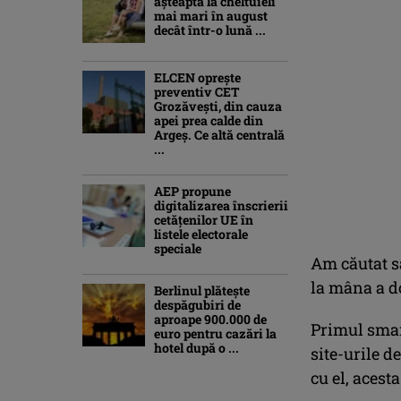
aşteaptă la cheltuieli
mai mari în august
decât într-o lună ...
ELCEN oprește
preventiv CET
Grozăvești, din cauza
apei prea calde din
Argeș. Ce altă centrală
...
AEP propune
digitalizarea înscrierii
cetăţenilor UE în
listele electorale
speciale
Am căutat s
la mâna a d
Berlinul plăteşte
despăgubiri de
aproape 900.000 de
Primul smar
euro pentru cazări la
hotel după o ...
site-urile d
cu el, acest