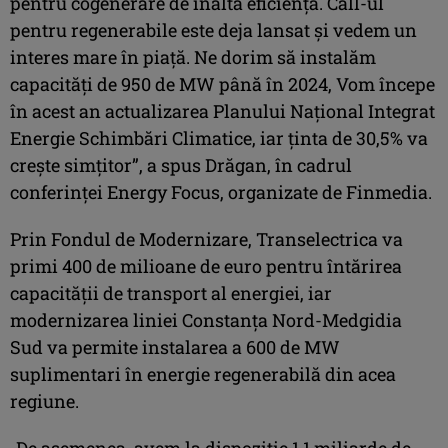
pentru cogenerare de înaltă eficienţă. Call-ul
pentru regenerabile este deja lansat şi vedem un
interes mare în piaţă. Ne dorim să instalăm
capacităţi de 950 de MW până în 2024, Vom începe
în acest an actualizarea Planului Naţional Integrat
Energie Schimbări Climatice, iar ţinta de 30,5% va
creşte simţitor”, a spus Drăgan, în cadrul
conferinţei Energy Focus, organizate de Finmedia.
Prin Fondul de Modernizare, Transelectrica va
primi 400 de milioane de euro pentru întărirea
capacităţii de transport al energiei, iar
modernizarea liniei Constanţa Nord-Medgidia
Sud va permite instalarea a 600 de MW
suplimentari în energie regenerabilă din acea
regiune.
„De asemenea, avem la dispoziţie 1,1 miliarde de