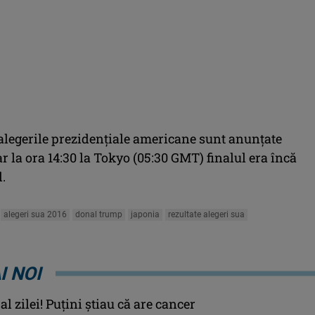
 alegerile prezidenţiale americane sunt anunţate
ar la ora 14:30 la Tokyo (05:30 GMT) finalul era încă
.
alegeri sua 2016
donal trump
japonia
rezultate alegeri sua
I NOI
l zilei! Puţini ştiau că are cancer