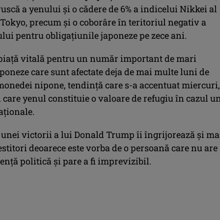
ruscă a yenului şi o cădere de 6% a indicelui Nikkei al
 Tokyo, precum şi o coborâre în teritoriul negativ a
ui pentru obligaţiunile japoneze pe zece ani.
piaţă vitală pentru un număr important de mari
poneze care sunt afectate deja de mai multe luni de
monedei nipone, tendinţă care s-a accentuat miercuri,
n care yenul constituie o valoare de refugiu în cazul u
aţionale.
unei victorii a lui Donald Trump îi îngrijorează şi ma
stitori deoarece este vorba de o persoană care nu are
enţă politică şi pare a fi imprevizibil.