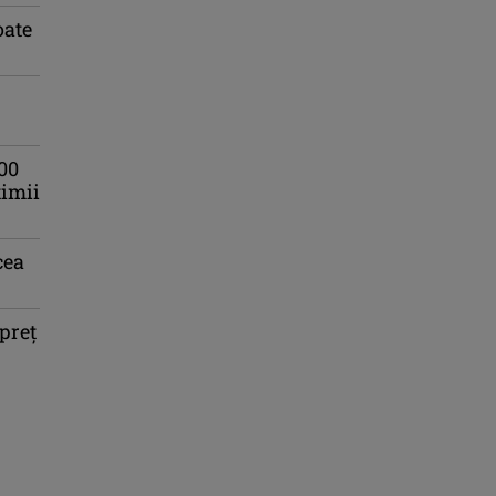
oate
00
timii
cea
preț