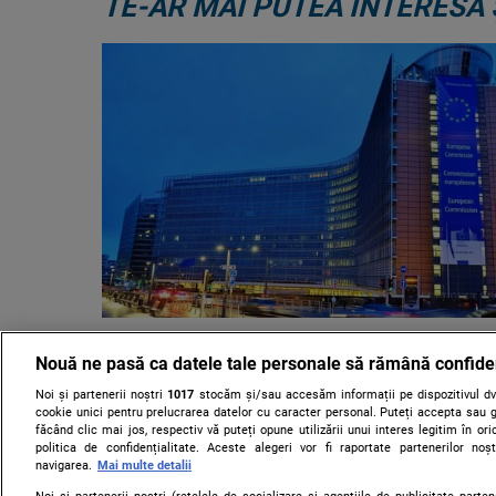
TE-AR MAI PUTEA INTERESA 
Comisia Europeană va evalua i
Nouă ne pasă ca datele tale personale să rămână confide
amendamentelor adoptate de Pa
legea decarbonizării din Român
Noi și partenerii noștri
1017
stocăm și/sau accesăm informații pe dispozitivul dvs
cookie unici pentru prelucrarea datelor cu caracter personal. Puteți accepta sau g
făcând clic mai jos, respectiv vă puteți opune utilizării unui interes legitim în 
Comisia Europeană va evalua dacă modificările aduse
politica de confidențialitate. Aceste alegeri vor fi raportate partenerilor no
României la legea decarbonizării pot afecta îndeplinirea
navigarea.
Mai multe detalii
Planul Național de Redresare și Reziliență......