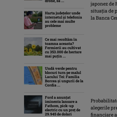
drone, să ...
japonez de F
situaţia de 
Harta județelor unde
internetul și telefonia
la Banca Ce
au cele mai multe
probleme
Ce mai recoltăm în
toamna aceasta?
Fermierii au cultivat
cu 353.000 de hectare
mai puțin ...
Undă verde pentru
blocuri turn pe malul
Lacului Tei: Familia
Borcea și ungurii de la
Cordia ...
Ford a anunțat
Probabilitat
iminenta lansare a
Fathom, pick-up
alegerile pr
electric cu un preț de
29.945 de dolari
financiare a