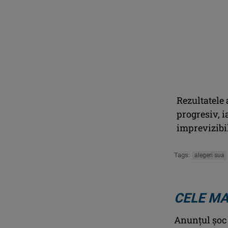
Rezultatele
progresiv, i
imprevizibil
Tags:
alegeri sua
CELE MA
Anunţul şoc a