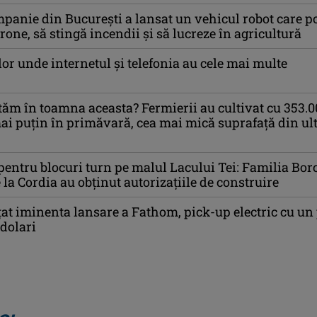
panie din București a lansat un vehicul robot care p
rone, să stingă incendii și să lucreze în agricultură
lor unde internetul și telefonia au cele mai multe
tăm în toamna aceasta? Fermierii au cultivat cu 353.0
ai puțin în primăvară, cea mai mică suprafață din ul
entru blocuri turn pe malul Lacului Tei: Familia Bor
 la Cordia au obținut autorizațiile de construire
at iminenta lansare a Fathom, pick-up electric cu un 
 dolari