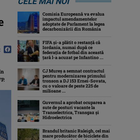
CELE MAI NOI
Comisia Europeană va evalua
e
impactul amendamentelor
adoptate de Parlament la legea
decarbonizării din România
FIFA și-a plătit o restanță că
Iordania, numai după ce
:
federația de fotbal din această
țară l-a acuzat pe Infantino ...
CJ Mureș a semnat contractul
în
pentru modernizarea primului
FP.
tronson a DJ 153 Ernei-Sovata,
cu o valoare de peste 225 de
milioane ...
Guvernul a aprobat ocuparea a
sute de posturi vacante la
Transelectrica, Transgaz și
Hidroelectrica
Brandul britanic Raleigh, cel mai
mare producător de biciclete din