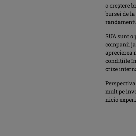
o creştere b
bursei de la
randamentul
SUA sunt o 
companii ja
aprecierea 
condiţiile î
crize intern
Perspectiva 
mult pe inve
nicio experi