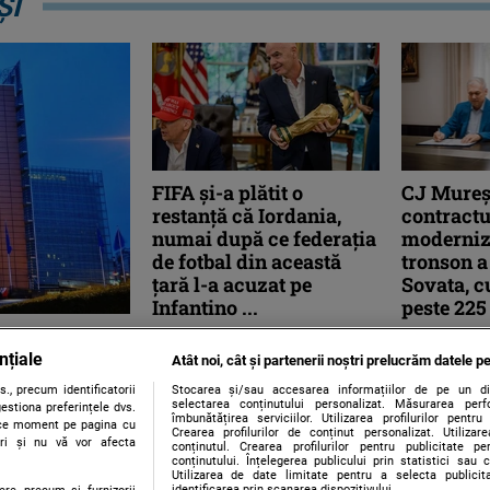
ȘI
FIFA și-a plătit o
CJ Mureș
restanță că Iordania,
contractu
numai după ce federația
moderniz
de fotbal din această
tronson a
țară l-a acuzat pe
Sovata, c
Infantino ...
peste 225 
mpactul
Jucătorii iordanieni şi stafful de
Preşedintele
nțiale
pregătire al echipei naţionale au
Judeţean (C
rlament la
Atât noi, cât și partenerii noștri prelucrăm datele pe
primit premierea în bani pentru
Ferenc, a an
ia
., precum identificatorii
Stocarea și/sau accesarea informațiilor de pe un dispo
participarea la ...
contractului
selectarea conținutului personalizat. Măsurarea perf
estiona preferințele dvs.
îmbunătățirea serviciilor. Utilizarea profilurilor pentru
...
orice moment pe pagina cu
 de Parlamentul
Crearea profilurilor de conținut personalizat. Utiliza
ștri și nu vă vor afecta
conținutul. Crearea profilurilor pentru publicitate p
 jalonului 114 din
conținutului. Înțelegerea publicului prin statistici sau 
Utilizarea de date limitate pentru a selecta publici
identificarea prin scanarea dispozitivului.