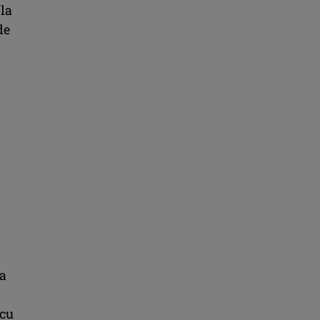
 la
de
la
 cu