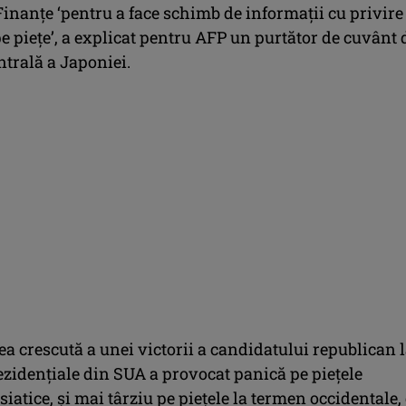
inanţe ‘pentru a face schimb de informaţii cu privire
pe pieţe’, a explicat pentru AFP un purtător de cuvânt 
ntrală a Japoniei.
ea crescută a unei victorii a candidatului republican 
ezidenţiale din SUA a provocat panică pe pieţele
siatice, şi mai târziu pe pieţele la termen occidentale,