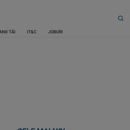
ANII TĂI
IT&C
JOBURI