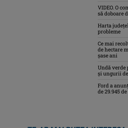
VIDEO. O com
să doboare d
Harta județe
probleme
Ce mai recol
de hectare m
șase ani
Undă verde p
și ungurii de
Ford a anunț
de 29.945 de