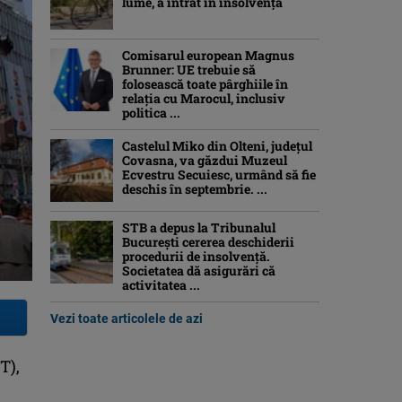
lume, a intrat în insolvență
Comisarul european Magnus
Brunner: UE trebuie să
folosească toate pârghiile în
relația cu Marocul, inclusiv
politica ...
Castelul Miko din Olteni, județul
Covasna, va găzdui Muzeul
Ecvestru Secuiesc, urmând să fie
deschis în septembrie. ...
STB a depus la Tribunalul
București cererea deschiderii
procedurii de insolvență.
Societatea dă asigurări că
activitatea ...
Vezi toate articolele de azi
T),