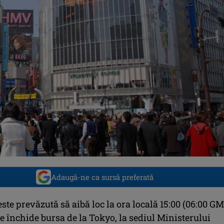
Adaugă-ne ca sursă preferată
te prevăzută să aibă loc la ora locală 15:00 (06:00 GM
se închide bursa de la Tokyo, la sediul Ministerului