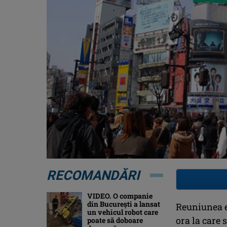
RECOMANDĂRI
VIDEO. O companie
din București a lansat
Reuniunea es
un vehicul robot care
ora la care 
poate să doboare