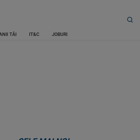
ANII TĂI
IT&C
JOBURI