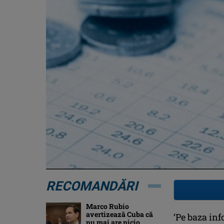
RECOMANDĂRI
Marco Rubio
avertizează Cuba că
‘Pe baza in
nu mai are nicio