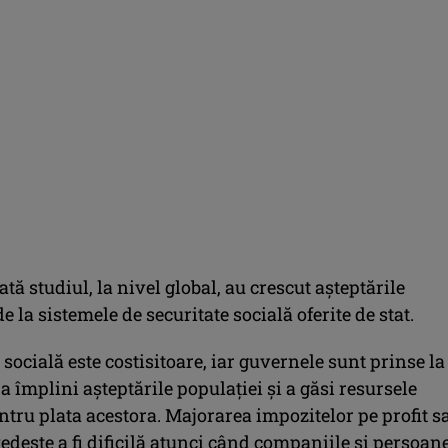
ată studiul, la nivel global, au crescut aşteptările
de la sistemele de securitate socială oferite de stat.
socială este costisitoare, iar guvernele sunt prinse la
 a împlini aşteptările populaţiei şi a găsi resursele
tru plata acestora. Majorarea impozitelor pe profit s
edeşte a fi dificilă atunci când companiile şi persoan