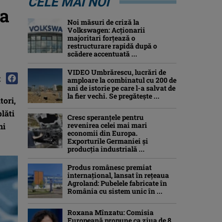
CELE MAI NOI
ga
Noi măsuri de criză la
Volkswagen: Acționarii
majoritari forțează o
restructurare rapidă după o
scădere accentuată ...
VIDEO Umbrărescu, lucrări de
:
amploare la combinatul cu 200 de
ani de istorie pe care l-a salvat de
la fier vechi. Se pregătește ...
tori,
lăti
Cresc speranțele pentru
revenirea celei mai mari
ni
economii din Europa.
Exporturile Germaniei și
producția industrială ...
Produs românesc premiat
internațional, lansat în rețeaua
Agroland: Pubelele fabricate în
România cu sistem unic în ...
Roxana Mînzatu: Comisia
Europeană propune ca ziua de 8