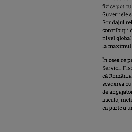
fizice pot c
Guvernele su
Sondajul rel
contribuţii 
nivel global
la maximul 
În ceea ce 
Servicii Fi
că România f
scăderea cu 
de angajator
fiscală, inc
ca parte a u