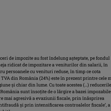
ceri de impozite au fost îndelung aşteptate, pe fondul
eja ridicat de impozitare a veniturilor din salarii, în
ru persoanele cu venituri reduse, în timp ce cota
 TVA din România (24%) este în prezent printre cele 
iune şi chiar din lume. Cu toate acestea (…) reduceril
România sunt însoţite de o lărgire a bazei impozabile
e mai agresivă a evaziunii fiscale, prin înăsprirea
antifraudă şi prin intensificarea controalelor fiscale’, a