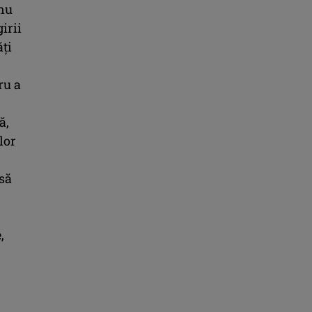
 nu
irii
ăţi
ru a
ă,
lor
asă
,