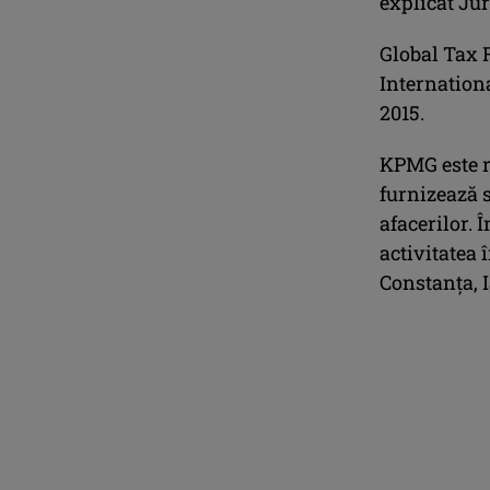
explicat Jur
Global Tax 
Internationa
2015.
KPMG este re
furnizează s
afacerilor.
activitatea 
Constanţa, I