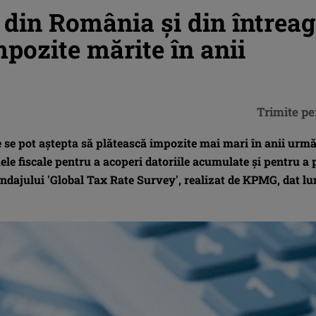
 din România şi din întrea
mpozite mărite în anii
Trimite pe
 se pot aştepta să plătească impozite mai mari în anii urmă
le fiscale pentru a acoperi datoriile acumulate şi pentru a p
ondajului 'Global Tax Rate Survey', realizat de KPMG, dat lu