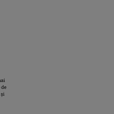
mai
e de
 şi