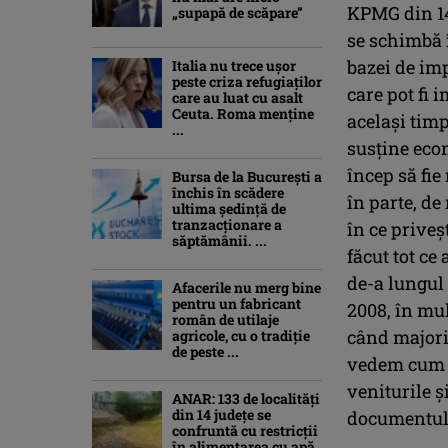
KPMG din 145
„supapă de scăpare”
se schimbă î
bazei de imp
Italia nu trece ușor
peste criza refugiaților
care pot fi 
care au luat cu asalt
Ceuta. Roma menține
acelaşi timp
...
susţine eco
încep să fie
Bursa de la București a
închis în scădere
în parte, de
ultima ședință de
tranzacționare a
în ce priveş
săptămânii. ...
făcut tot c
de-a lungul 
Afacerile nu merg bine
pentru un fabricant
2008, în mul
român de utilaje
când majorit
agricole, cu o tradiție
de peste ...
vedem cum s
veniturile ş
ANAR: 133 de localități
din 14 județe se
documentul 
confruntă cu restricții
în alimentarea cu apă