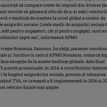
u uşurinţă să compare cotele de impozit din diverse ţăr
nt nevoite să găsească alte căi de a-şi mări venituril
evă o tendinţă de creştere la nivel global a cotelor de
de asigurări sociale. Cotele medii de asigurări sociale 
, atât pentru angajatori, cât şi pentru angajaţi, sunt 
ultimilor şapte ani’, informează KPMG.
priveşte România, Ramona Jurubiţă, partener coordon
scale şi Juridice în cadrul KPMG România, remarcă fa
ace excepţie de la aceste tendinţe globale, date fiind
5 puncte procentuale, în 2014, a contribuţiilor datorat
i la bugetul asigurărilor sociale, precum şi relaxarea
luzând TVA, ce urmează a fi implementată în 2016 şi 20
nei reforme fiscale mai ample.