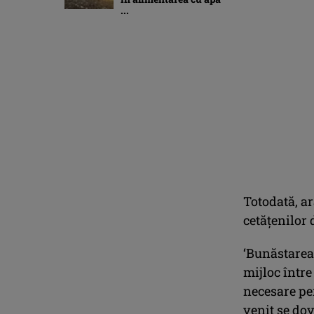
...
Totodată, ar
cetăţenilor 
‘Bunăstarea 
mijloc între
necesare pen
venit se dov