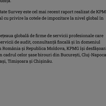
ubiţă.
Rate Survey este cel mai recent raport realizat de KP
l cu privire la cotele de impozitare la nivel global în
ţeaua globală de firme de servicii profesionale care
ervicii de audit, consultanţă fiscală şi în domeniul
 În România şi Republica Moldova, KPMG îşi desfăşoar
în cadrul celor şase birouri din Bucureşti, Cluj-Napoca
aşi, Timişoara şi Chişinău.