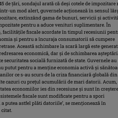
 de ţări, sondajul arată că deşi cotele de impozitare
ntr-un mod alert, guvernele acţionează în sensul lărg
ozitare, extinzând gama de bunuri, servicii şi activit
impozitate pentru a aduce venituri suplimentare. În
, facilităţile fiscale acordate în timpul recesiunii pent
nomia şi pentru a încuraja consumatorii să cumpere
 retrase. Această schimbare la scară largă este generat
 redresarea economică, dar şi de schimbarea aşteptări
te securitatea socială furnizată de state. Guvernele au
e au putut pentru a menţine economia activă şi sănăto
anilor ce s-au scurs de la criza financiară globală din
te cazuri cu preţul acumulării de mari datorii. Acum,
atea economiilor ies din recesiune şi sunt în creştere
istemele fiscale sunt modificate pentru a spori
i a putea astfel plăti datoriile’, se menţionează în
citat.