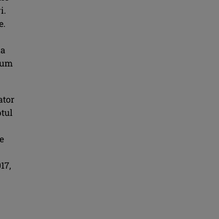
i.
e.
la
acum
ator
ptul
e
17,