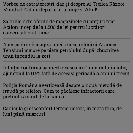
Vorbea de extratereștri, dar și despre Al Treilea Război
Mondial. Cât de departe ar ajunge și AI-ul!
Salariile nete oferite de magazinele cu prețuri mici
Action încep de la 1.500 de lei pentru lucrători
comerciali part-time
Atac cu dronă asupra unei uriașe rafinării Aramco.
Tensiuni majore pe piața petrolului după izbucnirea
unui incendiu la zori
Inflaţia continuă să încetinească în China în luna iulie,
ajungând la 0,5% faţă de aceeaşi perioadă a anului trecut
Poliția Română avertizează despre o nouă metodă de
fraudă pe telefon. Cum te păcălesc infractorii care
pretind că sunt de la bancă
Caniculă şi disconfort termic ridicat, în toată ţara, de
luni până miercuri