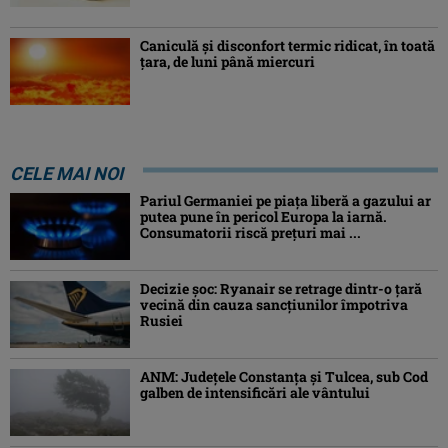
Caniculă şi disconfort termic ridicat, în toată
ţara, de luni până miercuri
CELE MAI NOI
Pariul Germaniei pe piaţa liberă a gazului ar
putea pune în pericol Europa la iarnă.
Consumatorii riscă preţuri mai ...
Decizie șoc: Ryanair se retrage dintr-o țară
vecină din cauza sancțiunilor împotriva
Rusiei
ANM: Judeţele Constanţa şi Tulcea, sub Cod
galben de intensificări ale vântului