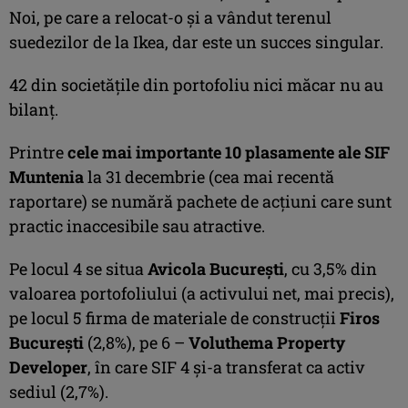
Noi, pe care a relocat-o şi a vândut terenul
suedezilor de la Ikea, dar este un succes singular.
42 din societăţile din portofoliu nici măcar nu au
bilanţ.
Printre
cele mai importante 10 plasamente ale SIF
Muntenia
la 31 decembrie (cea mai recentă
raportare) se numără pachete de acţiuni care sunt
practic inaccesibile sau atractive.
Pe locul 4 se situa
Avicola Bucureşti
, cu 3,5% din
valoarea portofoliului (a activului net, mai precis),
pe locul 5 firma de materiale de construcţii
Firos
Bucureşti
(2,8%), pe 6 –
Voluthema Property
Developer
, în care SIF 4 şi-a transferat ca activ
sediul (2,7%).