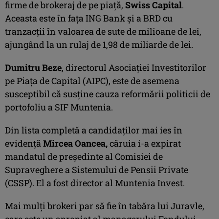
firme de brokeraj de pe piaţă,
Swiss Capital
.
Aceasta este în faţa ING Bank şi a BRD cu
tranzacţii în valoarea de sute de milioane de lei,
ajungând la un rulaj de 1,98 de miliarde de lei.
Dumitru Beze
, directorul Asociaţiei Investitorilor
pe Piaţa de Capital (AIPC), este de asemena
susceptibil că susţine cauza reformării politicii de
portofoliu a SIF Muntenia.
Din lista completă a candidaţilor mai ies în
evidenţă
Mircea Oancea,
căruia i-a expirat
mandatul de preşedinte al Comisiei de
Supraveghere a Sistemului de Pensii Private
(CSSP). El a fost director al Muntenia Invest.
Mai mulţi brokeri par să fie în tabăra lui Juravle,
care este un apropiat al managerului Fondului