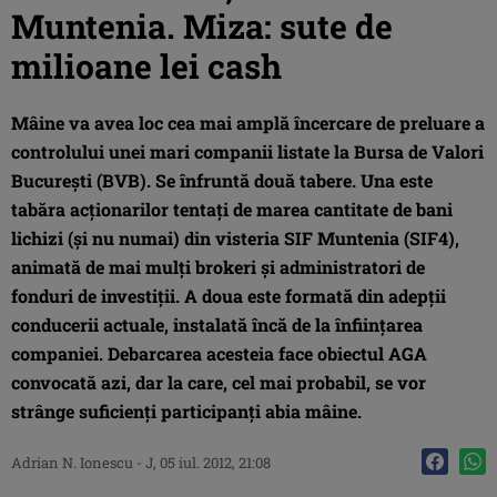
Muntenia. Miza: sute de
milioane lei cash
Mâine va avea loc cea mai amplă încercare de preluare a
controlului unei mari companii listate la Bursa de Valori
Bucureşti (BVB). Se înfruntă două tabere. Una este
tabăra acţionarilor tentaţi de marea cantitate de bani
lichizi (şi nu numai) din visteria SIF Muntenia (SIF4),
animată de mai mulţi brokeri şi administratori de
fonduri de investiţii. A doua este formată din adepţii
conducerii actuale, instalată încă de la înfiinţarea
companiei. Debarcarea acesteia face obiectul AGA
convocată azi, dar la care, cel mai probabil, se vor
strânge suficienţi participanţi abia mâine.
Adrian N. Ionescu
-
J, 05 iul. 2012, 21:08