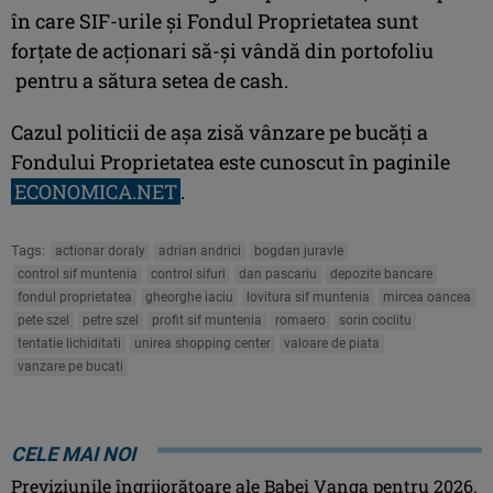
în care SIF-urile şi Fondul Proprietatea sunt
forţate de acţionari să-şi vândă din portofoliu
pentru a sătura setea de cash.
Cazul politicii de aşa zisă vânzare pe bucăţi a
Fondului Proprietatea este cunoscut în paginile
ECONOMICA.NET
.
Tags:
actionar doraly
adrian andrici
bogdan juravle
control sif muntenia
control sifuri
dan pascariu
depozite bancare
fondul proprietatea
gheorghe iaciu
lovitura sif muntenia
mircea oancea
pete szel
petre szel
profit sif muntenia
romaero
sorin coclitu
tentatie lichiditati
unirea shopping center
valoare de piata
vanzare pe bucati
CELE MAI NOI
Previziunile îngrijorătoare ale Babei Vanga pentru 2026.