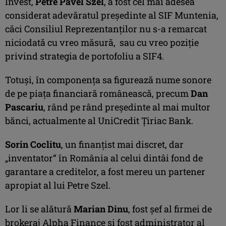
Invest,
Petre Pavel Szel
, a fost cel mai adesea
considerat adevăratul preşedinte al SIF Muntenia,
căci Consiliul Reprezentanţilor nu s-a remarcat
niciodată cu vreo măsură, sau cu vreo poziţie
privind strategia de portofoliu a SIF4.
Totuşi, în componenţa sa figurează nume sonore
de pe piaţa financiară românească, precum
Dan
Pascariu
, rând pe rând preşedinte al mai multor
bănci, actualmente al UniCredit Ţiriac Bank.
Sorin Coclitu
, un finanţist mai discret, dar
„inventator“ în România al celui dintâi fond de
garantare a creditelor, a fost mereu un partener
apropiat al lui Petre Szel.
Lor li se alătură
Marian Dinu
, fost şef al firmei de
brokeraj Alpha Finance şi fost administrator al