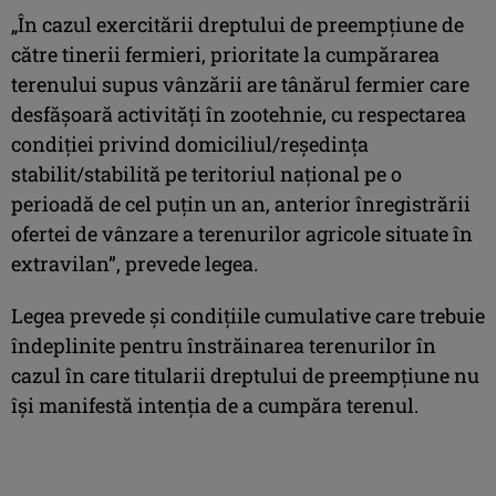
„În cazul exercitării dreptului de preempţiune de
către tinerii fermieri, prioritate la cumpărarea
terenului supus vânzării are tânărul fermier care
desfăşoară activităţi în zootehnie, cu respectarea
condiţiei privind domiciliul/reşedinţa
stabilit/stabilită pe teritoriul naţional pe o
perioadă de cel puţin un an, anterior înregistrării
ofertei de vânzare a terenurilor agricole situate în
extravilan”, prevede legea.
Legea prevede şi condiţiile cumulative care trebuie
îndeplinite pentru înstrăinarea terenurilor în
cazul în care titularii dreptului de preempţiune nu
îşi manifestă intenţia de a cumpăra terenul.