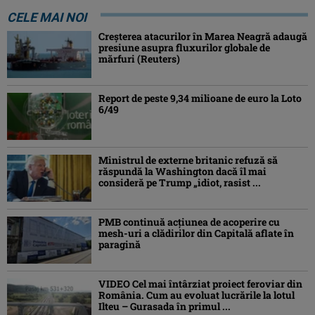
CELE MAI NOI
Creşterea atacurilor în Marea Neagră adaugă
presiune asupra fluxurilor globale de
mărfuri (Reuters)
Report de peste 9,34 milioane de euro la Loto
6/49
Ministrul de externe britanic refuză să
răspundă la Washington dacă îl mai
consideră pe Trump „idiot, rasist ...
PMB continuă acțiunea de acoperire cu
mesh-uri a clădirilor din Capitală aflate în
paragină
VIDEO Cel mai întârziat proiect feroviar din
România. Cum au evoluat lucrările la lotul
Ilteu – Gurasada în primul ...