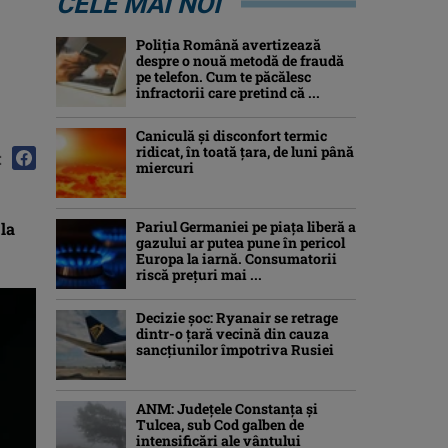
CELE MAI NOI
Poliția Română avertizează
despre o nouă metodă de fraudă
pe telefon. Cum te păcălesc
infractorii care pretind că ...
Caniculă şi disconfort termic
ridicat, în toată ţara, de luni până
:
miercuri
Pariul Germaniei pe piaţa liberă a
la
gazului ar putea pune în pericol
Europa la iarnă. Consumatorii
riscă preţuri mai ...
Decizie șoc: Ryanair se retrage
dintr-o țară vecină din cauza
sancțiunilor împotriva Rusiei
ANM: Judeţele Constanţa şi
Tulcea, sub Cod galben de
intensificări ale vântului