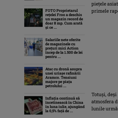
pieţele asia
primele rap
FOTO Proprietarul
rețelei Froo a deschis
un magazin record de
doar 8 mp. Cum arată
și ce ...
Salariile nete oferite
de magazinele cu
prețuri mici Action
încep de la 1.500 de lei
pentru ...
Atac cu dronă asupra
unei uriașe rafinării
Aramco. Tensiuni
majore pe piața
petrolului ...
Totuşi, deşi
Inflaţia continuă să
atmosfera d
încetinească în China
în luna iulie, ajungând
lunile urmă
la 0,5% faţă de ...