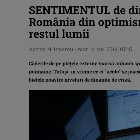
SENTIMENTUL de dim
România din optimismu
restul lumii
Adrian N. Ionescu
-
mar, 14 ian. 2014, 07:15
Căderile de pe pieţele externe toarnă aplomb 
poimâine. Totuşi, în vreme ce ei "acolo" se joa
bietele noastre niveluri de dinainte de criză.