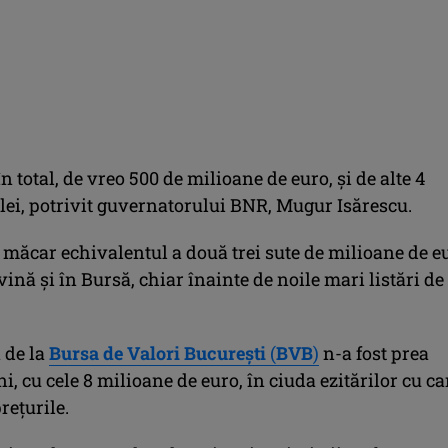
în total, de vreo 500 de milioane de euro, şi de alte 4
lei, potrivit guvernatorului BNR, Mugur Isărescu.
a măcar echivalentul a două trei sute de milioane de e
 vină şi în Bursă, chiar înainte de noile mari listări de
 de la
Bursa de Valori Bucureşti
(
BVB
)
n-a fost prea
i, cu cele 8 milioane de euro, în ciuda ezitărilor cu ca
reţurile.