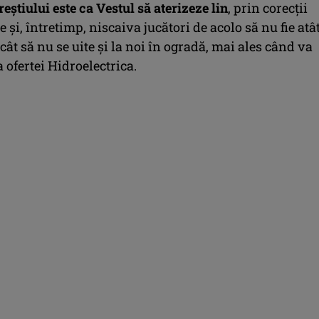
ştiului este ca Vestul să aterizeze lin
, prin corecţii
 şi, întretimp, niscaiva jucători de acolo să nu fie atâ
cât să nu se uite şi la noi în ogradă, mai ales când va
ofertei Hidroelectrica.