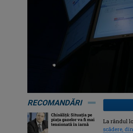
RECOMANDĂRI
Chisăliţă: Situaţia pe
piaţa gazelor va fi mai
La rândul l
tensionată în iarnă
scădere, di