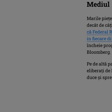
Mediul
Marile pieţe
decât de câţ
că Federal R
in fiecare d
încheie pro
Bloomberg.
Pe de altă p
eliberaţi d
duce şi spr