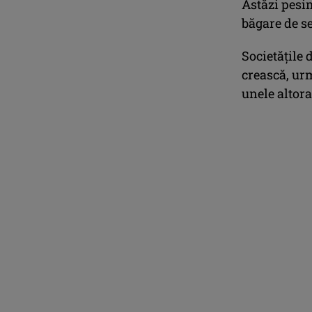
Astăzi pesim
băgare de s
Societăţile 
crească, urm
unele altora