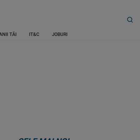
ANII TĂI
IT&C
JOBURI