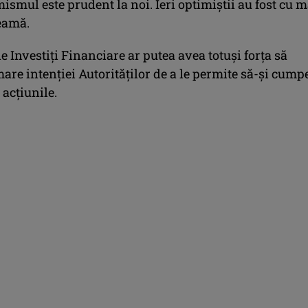
ismul este prudent la noi. Ieri optimiştii au fost cu 
eamă.
de Investiţi Financiare ar putea avea totuşi forţa să
are intenţiei Autorităţilor de a le permite să-şi cump
 acţiunile.