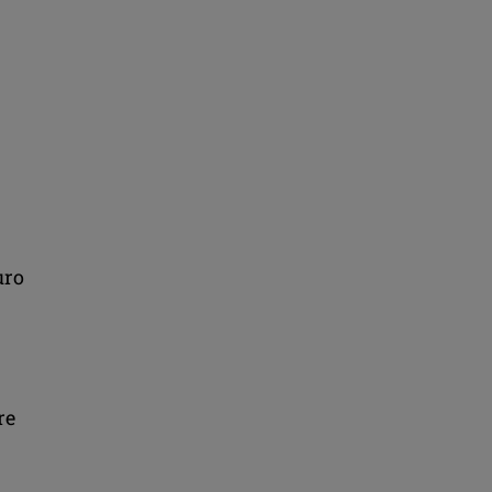
uro
re