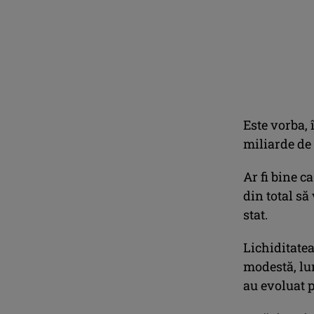
Este vorba, 
miliarde de 
Ar fi bine c
din total să
stat.
Lichiditatea
modestă, lun
au evoluat p