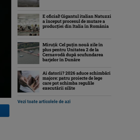
E oficial! Gigantul italian Natuzzi
a început procesul de mutare a
producției din Italia în România
Miruță: Cel puțin nouă zile în
plus pentru Unitatea 2 de la
Cernavodă după scufundarea
barjelor în Dunăre
Ai datorii? 2026 aduce schimbări
majore: patru proiecte de lege
care pot schimba regulile
executării silite
Vezi toate articolele de azi