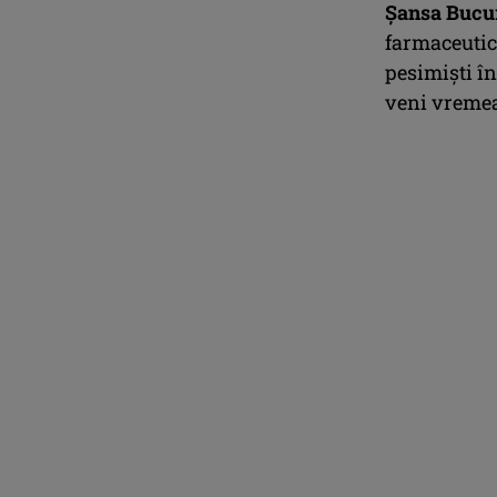
Şansa Bucure
farmaceutice
pesimişti în
veni vremea 