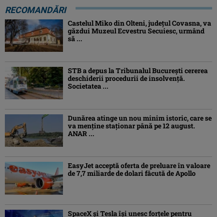
RECOMANDĂRI
Castelul Miko din Olteni, județul Covasna, va
găzdui Muzeul Ecvestru Secuiesc, urmând
să ...
STB a depus la Tribunalul București cererea
deschiderii procedurii de insolvență.
Societatea ...
Dunărea atinge un nou minim istoric, care se
va menține staționar până pe 12 august.
ANAR ...
EasyJet acceptă oferta de preluare în valoare
de 7,7 miliarde de dolari făcută de Apollo
SpaceX și Tesla își unesc forțele pentru