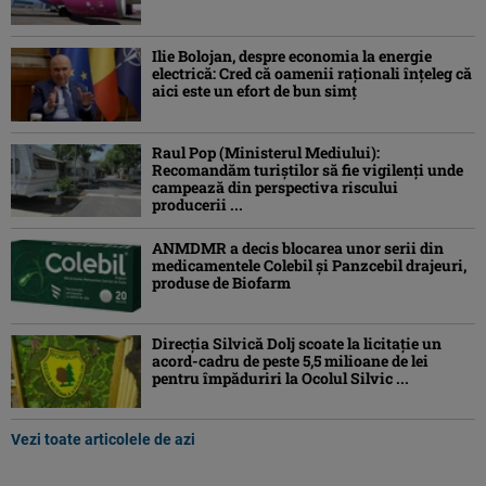
Ilie Bolojan, despre economia la energie
electrică: Cred că oamenii raţionali înţeleg că
aici este un efort de bun simţ
Raul Pop (Ministerul Mediului):
Recomandăm turiştilor să fie vigilenţi unde
campează din perspectiva riscului
producerii ...
ANMDMR a decis blocarea unor serii din
medicamentele Colebil și Panzcebil drajeuri,
produse de Biofarm
Direcția Silvică Dolj scoate la licitație un
acord-cadru de peste 5,5 milioane de lei
pentru împăduriri la Ocolul Silvic ...
Vezi toate articolele de azi