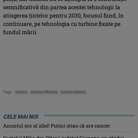
semnificativă din partea acestei tehnologii la
atingerea țintelor pentru 2030, focusul fiind, în
continuare, pe tehnologia cu turbine fixate pe
fundul mării.
Tags:
eoliene
eoliene offshore
turbine eoliene
CELE MAI NOI
Anunţul şoc al zilei! Puţini ştiau că are cancer
Castelul Miko din Olteni, județul Covasna, va găzdui