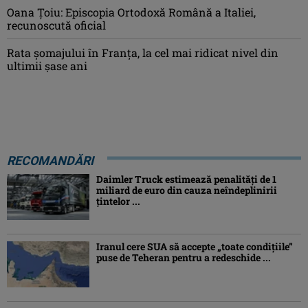
Oana Ţoiu: Episcopia Ortodoxă Română a Italiei,
recunoscută oficial
Rata şomajului în Franța, la cel mai ridicat nivel din
ultimii şase ani
RECOMANDĂRI
Daimler Truck estimează penalități de 1
miliard de euro din cauza neîndeplinirii
țintelor ...
Iranul cere SUA să accepte „toate condiţiile”
puse de Teheran pentru a redeschide ...