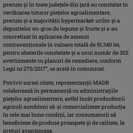
precum şi în toate judeţele din ţară au constatat în
verificarea tuturor pieţelor agroalimentare,
precum şi a majorităţii hypermarket-urilor şi a
depozitelor en-gros de legume şi fructe şi s-au
concretizat în aplicarea de amenzi
contravenţionale în valoare totală de 91.340 lei,
pentru abaterile constatate şi a unui număr de 302
avertismente cu planuri de remediere, conform
Legii nr.270/2017”, se arată în comunicat.
Potrivit sursei citate, reprezentanţii MADR
colaborează în permanenţă cu administraţiile
pieţelor agroalimentare, astfel încât producătorii
agricoli autohtoni să-şi comercializeze producţia
în cele mai bune condiţii, iar consumatorii să
beneficieze de produse proaspete şi de calitate, la
preţuri avantajoase.