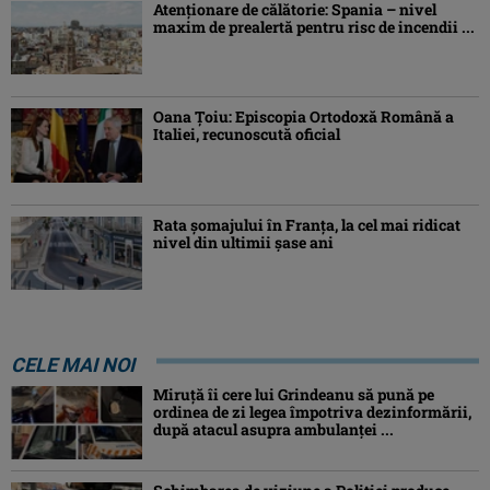
Atenţionare de călătorie: Spania – nivel
maxim de prealertă pentru risc de incendii ...
Oana Ţoiu: Episcopia Ortodoxă Română a
Italiei, recunoscută oficial
Rata şomajului în Franța, la cel mai ridicat
nivel din ultimii şase ani
CELE MAI NOI
Miruţă îi cere lui Grindeanu să pună pe
ordinea de zi legea împotriva dezinformării,
după atacul asupra ambulanței ...