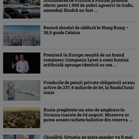
Schimbarea de viziune a Poliţiei produce
efecte: peste 1.900 de şoferi agresivi în trafic,
amendaţi fiindcă au fost ...
Record absolut de căldură la Hong Kong –
36,9 grade Celsius
Premieră în Europa reușită de un brand
românesc: Compania Lyset a creat lumina
artificială aproape identică cu cea ...
Fondurile de pensii private obligatorii aveau
active de 237,4 miliarde de lei, la finalul lunii
iunie
Rusia pregătește un atac de amploare în
Ucraina înainte de 24 august. Moscova ar
putea scoate rachete balistice din rezerva ...
Chisăliţă: Situaţia pe piaţa gazelor va fi mai