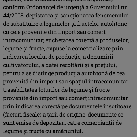
conform Ordonanţei de urgenţă a Guvernului nr.
44/2008; depistarea şi sancţionarea fenomenului
de substituire a legumelor şi fructelor autohtone
cu cele provenite din import sau comerţ
intracomunitar; etichetarea corectă a produselor,
legume şi fructe, expuse la comercializare prin
indicarea locului de producţie, a denumirii
cultivatorului, a datei recoltării şi a preţului,
pentru a se distinge producţia autohtonă de cea
provenită din import sau spaţiul intracomunitar;
trasabilitatea loturilor de legume şi fructe
provenite din import sau comerţ intracomunitar
prin indicarea corectă pe documentele însoţitoare
(facturi fiscale) a ţării de origine, documente ce
sunt emise de depozitari către comercianţii de
legume şi fructe cu amănuntul.