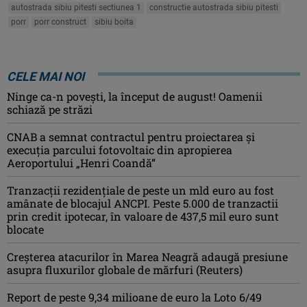
autostrada sibiu pitesti sectiunea 1
constructie autostrada sibiu pitesti
porr
porr construct
sibiu boita
CELE MAI NOI
Ninge ca-n povești, la început de august! Oamenii
schiază pe străzi
CNAB a semnat contractul pentru proiectarea şi
execuţia parcului fotovoltaic din apropierea
Aeroportului „Henri Coandă”
Tranzacții rezidențiale de peste un mld euro au fost
amânate de blocajul ANCPI. Peste 5.000 de tranzactii
prin credit ipotecar, în valoare de 437,5 mil euro sunt
blocate
Creşterea atacurilor în Marea Neagră adaugă presiune
asupra fluxurilor globale de mărfuri (Reuters)
Report de peste 9,34 milioane de euro la Loto 6/49