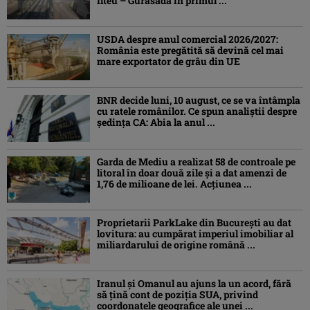
Ilteu – Gurasada în primul ...
USDA despre anul comercial 2026/2027:
România este pregătită să devină cel mai
mare exportator de grâu din UE
BNR decide luni, 10 august, ce se va întâmpla
cu ratele românilor. Ce spun analiștii despre
ședința CA: Abia la anul ...
Garda de Mediu a realizat 58 de controale pe
litoral în doar două zile și a dat amenzi de
1,76 de milioane de lei. Acțiunea ...
Proprietarii ParkLake din București au dat
lovitura: au cumpărat imperiul imobiliar al
miliardarului de origine română ...
Iranul și Omanul au ajuns la un acord, fără
să țină cont de poziția SUA, privind
coordonatele geografice ale unei ...