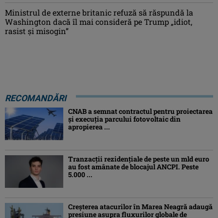
Ministrul de externe britanic refuză să răspundă la
Washington dacă îl mai consideră pe Trump „idiot,
rasist şi misogin”
RECOMANDĂRI
CNAB a semnat contractul pentru proiectarea
şi execuţia parcului fotovoltaic din
apropierea ...
Tranzacții rezidențiale de peste un mld euro
au fost amânate de blocajul ANCPI. Peste
5.000 ...
Creşterea atacurilor în Marea Neagră adaugă
presiune asupra fluxurilor globale de