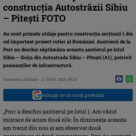
construcţia Autostrăzii Sibiu
– Piteşti FOTO
Au sosit primele utilaje pentru construcţia secţiunii 1 din
cel important proiect rutier al României. Austriecii de la
Porr au deschis săptămâna aceasta şantierul pe lotul
Sibiu – Boiţa din Autostrada Sibiu – Piteşti (A1), potrivit
pasionaţilor de infrastructură.
Anemona Andone
-
J, 03 oct. 2019, 09:23
Adaugă-ne ca sursă preferată
„Porr a deschis șantierul pe lotul 1. Am văzut
mişcare de acum două zile. În dimineaţa aceasta
am trecut din nou şi am observat două
excavatoare şi două compactoare. Deja au excavat