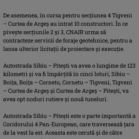
De asemenea, în cursa pentru secţiunea 4 Tigveni
– Curtea de Argeş au intrat
10 constructori
. În ce
piveşte secţiunile 2 şi 3, CNAIR urma să
contracteze servicii de foraje geotehnice, pentru a
lansa ulterior licitaţii de proiectare şi execuţie.
Autostrada Sibiu – Piteşti va avea o lungime de 123
kilometri şi va fi împărţită în cinci loturi, Sibiu –
Boiţa, Boiţa – Cornetu, Cornetu – Tigveni, Tigveni
– Curtea de Argeş şi Curtea de Argeş – Piteşti, va
avea opt noduri rutiere şi nouă tuneluri.
Autostrada Sibiu – Piteşti este o parte importantă a
Coridorului 4 Pan-European, care traversează ţara
de la vest la est. Aceasta este cerută şi de către